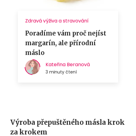
Výroba přepuštěného másla krok
za krokem