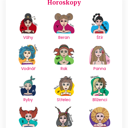
Horoskopy
Váhy
Beran
Štír
Vodnář
Rak
Panna
Ryby
Střelec
Blíženci