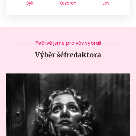
Býk
Kozoroh
Lev
Pečlivě jsme pro vás vybrali
Výběr šéfredaktora