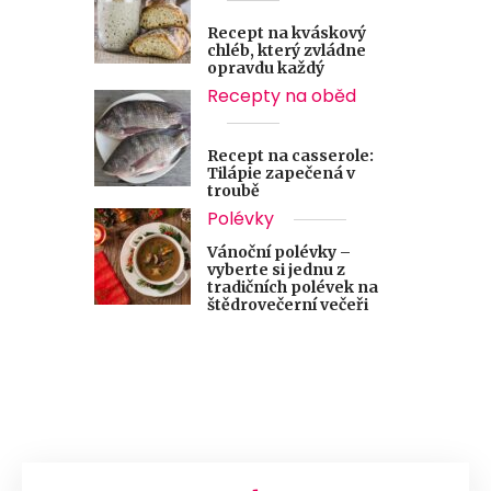
Recept na kváskový
chléb, který zvládne
opravdu každý
Recepty na oběd
Recept na casserole:
Tilápie zapečená v
troubě
Polévky
Vánoční polévky –
vyberte si jednu z
tradičních polévek na
štědrovečerní večeři