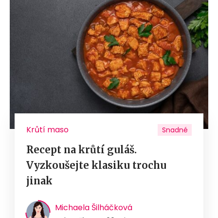
Krůtí maso
Snadné
Recept na krůtí guláš.
Vyzkoušejte klasiku trochu
jinak
Michaela Šilháčková