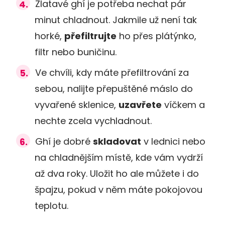
Zlatavé ghí je potřeba nechat pár
minut chladnout. Jakmile už není tak
horké,
přefiltrujte
ho přes plátýnko,
filtr nebo buničinu.
Ve chvíli, kdy máte přefiltrování za
sebou, nalijte přepuštěné máslo do
vyvařené sklenice,
uzavřete
víčkem a
nechte zcela vychladnout.
Ghí je dobré
skladovat
v lednici nebo
na chladnějším místě, kde vám vydrží
až dva roky. Uložit ho ale můžete i do
špajzu, pokud v něm máte pokojovou
teplotu.