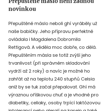
Přepuštěné máslo není žádnou
novinkou
Přepuštěné máslo neboli ghí vyráběly už
naše babičky. Jeho přípravu perfektně
ovládala i Magdalena Dobromila
Rettigová. A věděla moc dobře, co dělá.
Přepuštěním másla se totiž zvýší jeho
trvanlivost (při správném skladování
vydrží až 2 roky) a navíc je možné ho
zahřát až na teplotu 240 stupňů Celsia
aniž by se tuk začal přepalovat. Ghí má
výraznou oříškovou chuť a je vhodné pro
diabetiky, celiaky, osoby trpící laktózovou
intolerancí nebo alergií na kasein a také