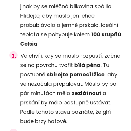
jinak by se mléčná bílkovina spálila.
Hlídejte, aby máslo jen lehce
probublávalo a jemně prskalo. Ideální
teplota se pohybuje kolem
100 stupňů
Celsia
.
Ve chvíli, kdy se máslo rozpustí, začne
se na povrchu tvořit
bílá pěna
. Tu
postupně
sbírejte pomocí lžíce
, aby
se nezačala přepalovat. Máslo by po
pár minutách mělo
zezlátnout
a
prskání by mělo postupně ustávat.
Podle tohoto stavu poznáte, že ghí
bude brzy hotové.