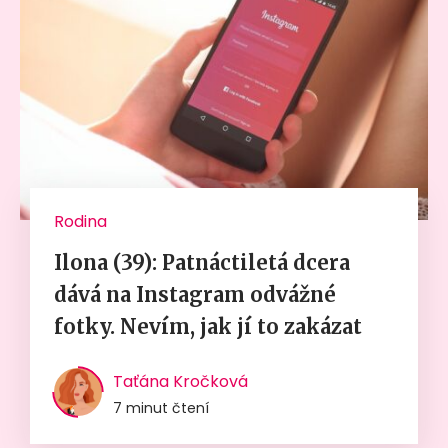
Rodina
Ilona (39): Patnáctiletá dcera
dává na Instagram odvážné
fotky. Nevím, jak jí to zakázat
Taťána Kročková
7 minut čtení