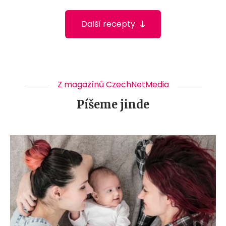
Další recepty
Z magazínů CzechNetMedia
Píšeme jinde