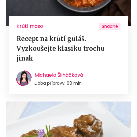
Krůtí maso
Snadné
Recept na krůtí guláš.
Vyzkoušejte klasiku trochu
jinak
Michaela Šilháčková
Doba přípravy: 60 min