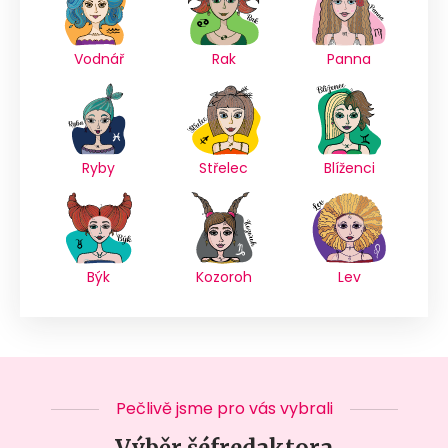
Vodnář
Rak
Panna
Ryby
Střelec
Blíženci
Býk
Kozoroh
Lev
Pečlivě jsme pro vás vybrali
Výběr šéfredaktora