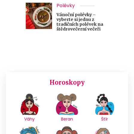
Polévky
Vánoční polévky –
vyberte si jednu z
tradičních polévek na
štědrovečerní večeři
Horoskopy
Váhy
Beran
Štír