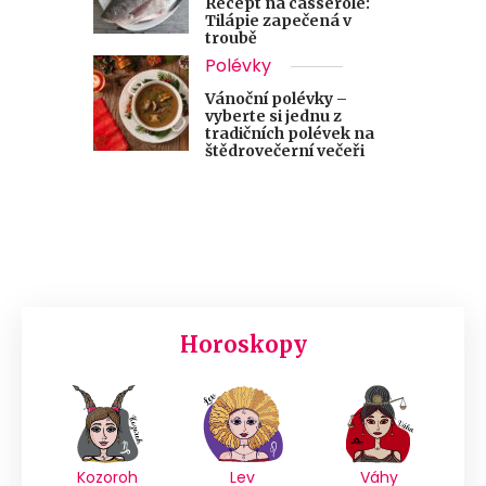
Recept na casserole:
Tilápie zapečená v
troubě
Polévky
Vánoční polévky –
vyberte si jednu z
tradičních polévek na
štědrovečerní večeři
Horoskopy
Kozoroh
Lev
Váhy