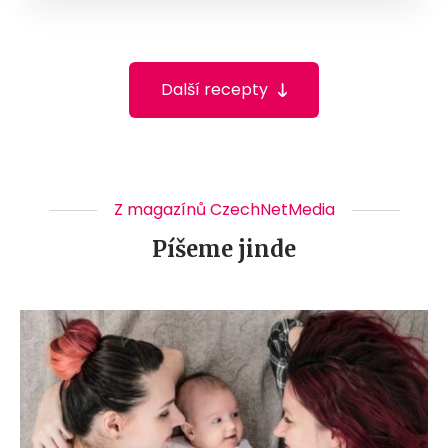
Další recepty
Z magazínů CzechNetMedia
Píšeme jinde