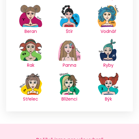
Beran
Štír
Vodnář
Rak
Panna
Ryby
Střelec
Blíženci
Býk