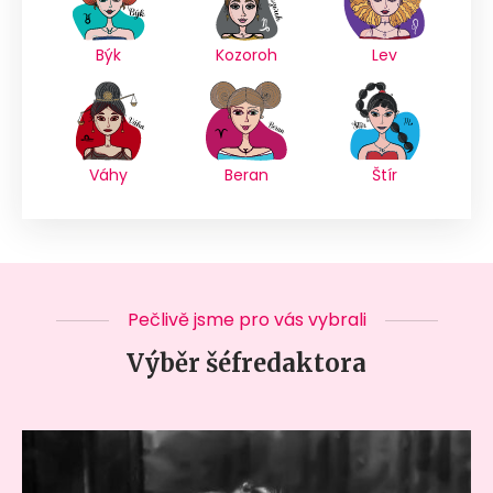
Býk
Kozoroh
Lev
Váhy
Beran
Štír
Pečlivě jsme pro vás vybrali
Výběr šéfredaktora