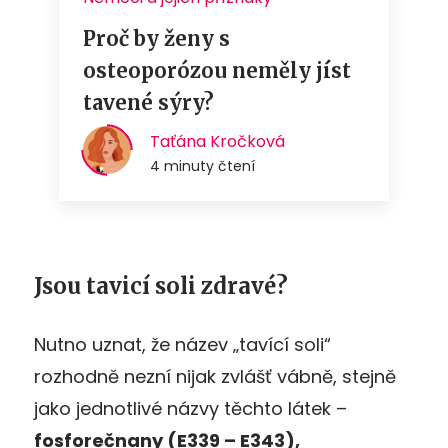
Jsou tavicí soli zdravé?
Nutno uznat, že název „tavící soli“
rozhodně nezní nijak zvlášť vábně, stejně
jako jednotlivé názvy těchto látek –
fosforečnany (E339 – E343),