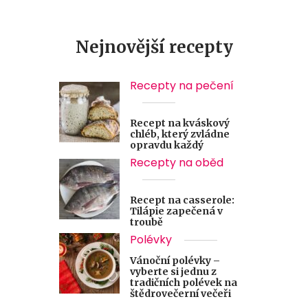
Nejnovější recepty
Recepty na pečení
Recept na kváskový
chléb, který zvládne
opravdu každý
Recepty na oběd
Recept na casserole:
Tilápie zapečená v
troubě
Polévky
Vánoční polévky –
vyberte si jednu z
tradičních polévek na
štědrovečerní večeři