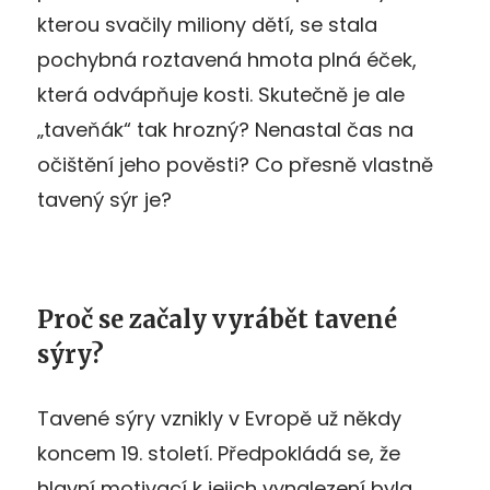
kterou svačily miliony dětí, se stala
pochybná roztavená hmota plná éček,
která odvápňuje kosti. Skutečně je ale
„taveňák“ tak hrozný? Nenastal čas na
očištění jeho pověsti? Co přesně vlastně
tavený sýr je?
Proč se začaly vyrábět tavené
sýry?
Tavené sýry vznikly v Evropě už někdy
koncem 19. století. Předpokládá se, že
hlavní motivací k jejich vynalezení byla