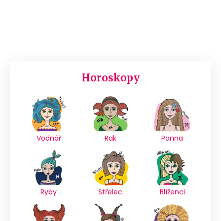
Horoskopy
Vodnář
Rak
Panna
Ryby
Střelec
Blíženci