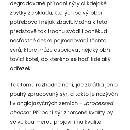
degradované přírodní sýry či kdejaké
zbytky ze skladu, kterých se výrobci
potřebovali nějak zbavit. Možná k této
představě tak trochu svádí i poněkud
nešťastné české pojmenování těchto
sýrů, které může asociovat nějaký obří
tavící kotel, do kterého se hodí kdejaký
odřezek.
Tak tomu rozhodně není, jde zkrátka jen o
pouhý zpracovaný sýr, a takto je nazýván
i v anglojazyčných zemích –
„processed
cheese“
. Přírodní sýr zhoršené kvality by
se velkou měrou projevil i na kvalitě