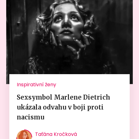
Inspirativní ženy
Sexsymbol Marlene Dietrich
ukázala odvahu v boji proti
nacismu
Taťána Kročková