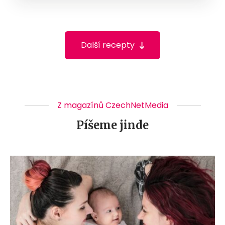
Další recepty
Z magazínů CzechNetMedia
Píšeme jinde