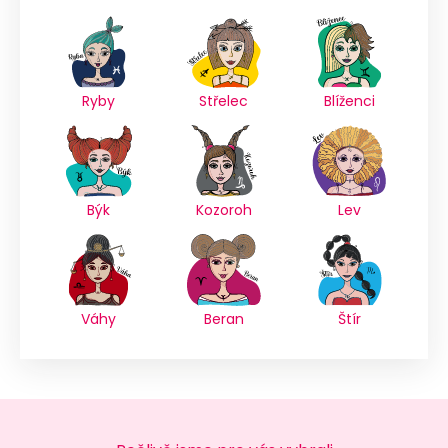
Ryby
Střelec
Blíženci
Býk
Kozoroh
Lev
Váhy
Beran
Štír