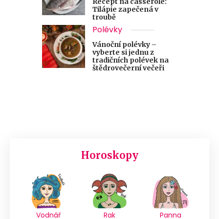
Recept na casserole:
Tilápie zapečená v
troubě
Polévky
Vánoční polévky –
vyberte si jednu z
tradičních polévek na
štědrovečerní večeři
Horoskopy
Vodnář
Rak
Panna