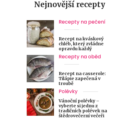
Nejnovější recepty
Recepty na pečení
Recept na kváskový
chléb, který zvládne
opravdu každý
Recepty na oběd
Recept na casserole:
Tilápie zapečená v
troubě
Polévky
Vánoční polévky –
vyberte si jednu z
tradičních polévek na
štědrovečerní večeři