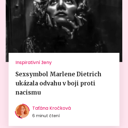
Inspirativní ženy
Sexsymbol Marlene Dietrich
ukázala odvahu v boji proti
nacismu
Taťána Kročková
6 minut čtení