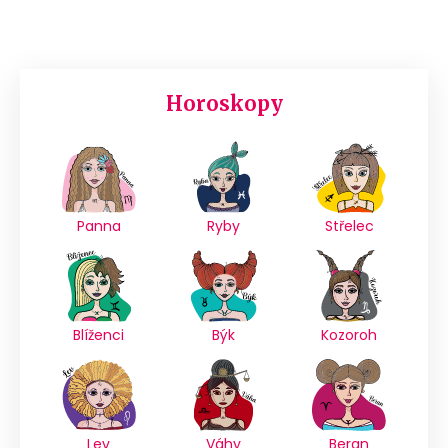
Horoskopy
Panna
Ryby
Střelec
Blíženci
Býk
Kozoroh
Lev
Váhy
Beran