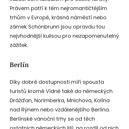
Právem patří k těm nejromantičtějším
trhům v Evropě, krásná náměstí nebo
zámek Schönbrunn jsou opravdu tou
nejvhodnější kulisou pro nezapomenutelný
zážitek.
Berlín
Díky dobré dostupnosti míří spousta
turistů kromě Vídně také do německých
Drážďan, Norimberka, Mnichova, Kolína
nad Rýnem nebo vzdálenějšího Berlína.
Berlínské vánoční trhy se od těch
ostatních německých liší, na rozdíl od nich