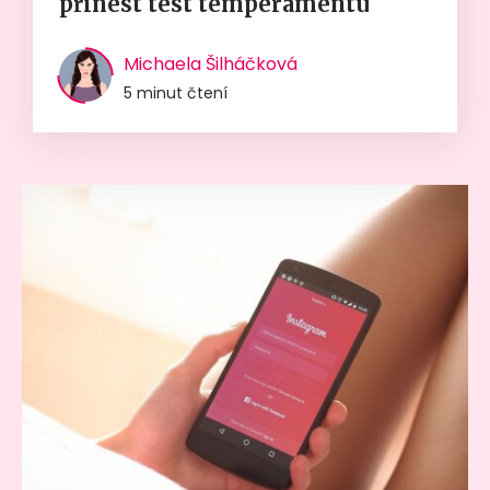
přinést test temperamentu
Michaela Šilháčková
5 minut čtení