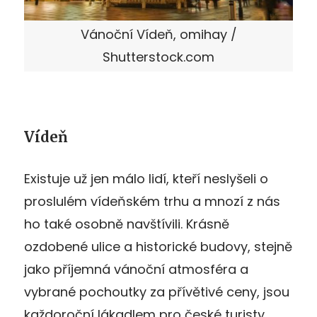
Vánoční Vídeň, omihay /
Shutterstock.com
Vídeň
Existuje už jen málo lidí, kteří neslyšeli o
proslulém vídeňském trhu a mnozí z nás
ho také osobně navštívili. Krásně
ozdobené ulice a historické budovy, stejně
jako příjemná vánoční atmosféra a
vybrané pochoutky za přívětivé ceny, jsou
každoroční lákadlem pro české turisty.