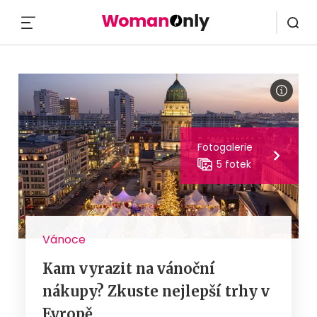
MENU
Fotogalerie
5 fotek
Vánoce
Kam vyrazit na vánoční
nákupy? Zkuste nejlepší trhy v
Evropě