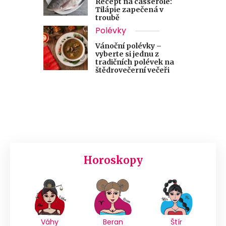
Recept na casserole:
Tilápie zapečená v
troubě
Polévky
Vánoční polévky –
vyberte si jednu z
tradičních polévek na
štědrovečerní večeři
Horoskopy
Váhy
Beran
Štír