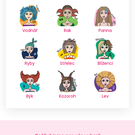
Vodnář
Rak
Panna
Ryby
Střelec
Blíženci
Býk
Kozoroh
Lev