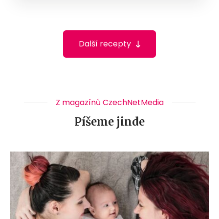
Další recepty
Z magazínů CzechNetMedia
Píšeme jinde