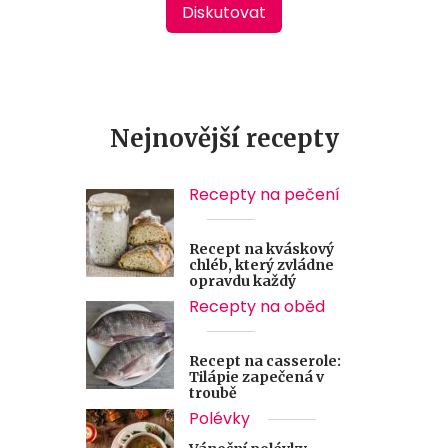
Diskutovat
Nejnovější recepty
Recepty na pečení
Recept na kváskový
chléb, který zvládne
opravdu každý
Recepty na oběd
Recept na casserole:
Tilápie zapečená v
troubě
Polévky