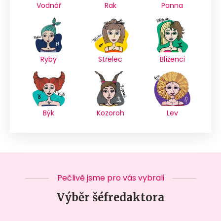
Vodnář
Rak
Panna
Ryby
Střelec
Blíženci
Býk
Kozoroh
Lev
Pečlivě jsme pro vás vybrali
Výběr šéfredaktora