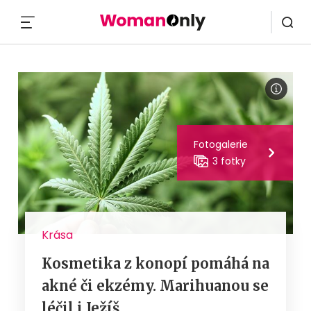
MENU
Fotogalerie
3 fotky
Krása
Kosmetika z konopí pomáhá na
akné či ekzémy. Marihuanou se
léčil i Ježíš