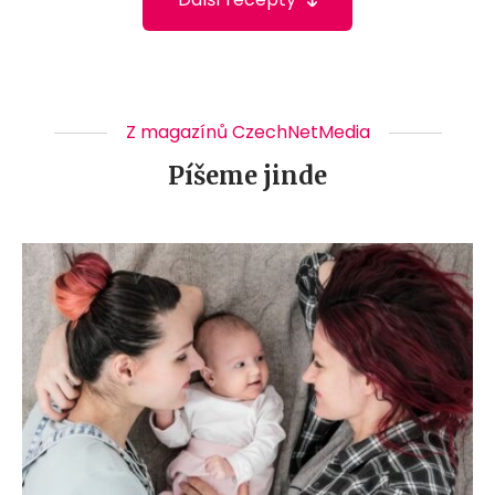
Z magazínů CzechNetMedia
Píšeme jinde