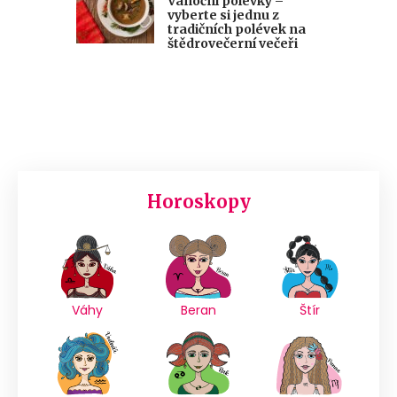
Vánoční polévky –
vyberte si jednu z
tradičních polévek na
štědrovečerní večeři
Horoskopy
Váhy
Beran
Štír