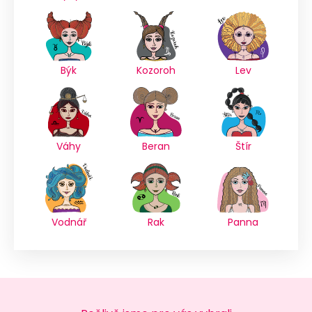
Býk
Kozoroh
Lev
Váhy
Beran
Štír
Vodnář
Rak
Panna