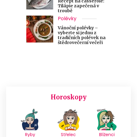
Recept na casserole:
Tilápie zapečená v
troubě
Polévky
Vánoční polévky –
vyberte si jednu z
tradičních polévek na
štědrovečerní večeři
Horoskopy
Ryby
Střelec
Blíženci