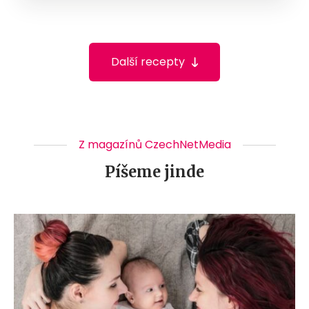
Další recepty
Z magazínů CzechNetMedia
Píšeme jinde