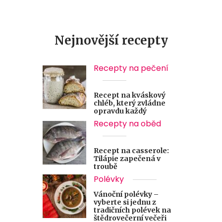
Nejnovější recepty
Recepty na pečení
Recept na kváskový
chléb, který zvládne
opravdu každý
Recepty na oběd
Recept na casserole:
Tilápie zapečená v
troubě
Polévky
Vánoční polévky –
vyberte si jednu z
tradičních polévek na
štědrovečerní večeři