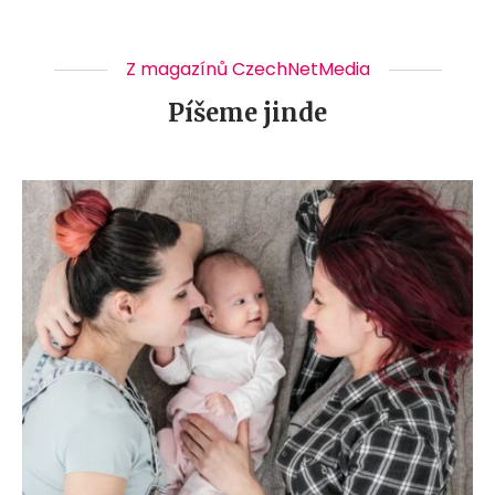
Z magazínů CzechNetMedia
Píšeme jinde