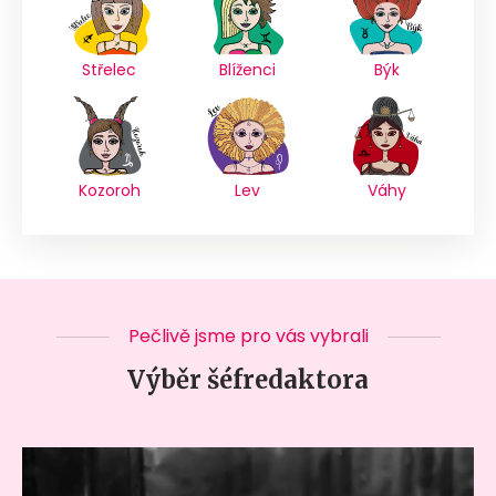
Střelec
Blíženci
Býk
Kozoroh
Lev
Váhy
Pečlivě jsme pro vás vybrali
Výběr šéfredaktora