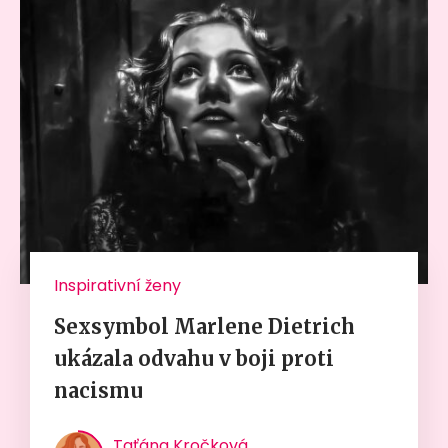
Inspirativní ženy
Sexsymbol Marlene Dietrich
ukázala odvahu v boji proti
nacismu
Taťána Kročková