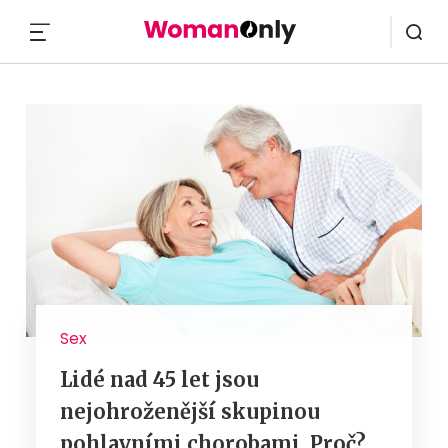
MENU
Sex
Lidé nad 45 let jsou
nejohroženější skupinou
pohlavními chorobami. Proč?