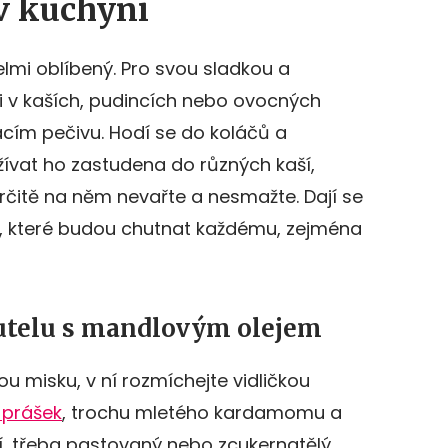
v kuchyni
elmi oblíbený. Pro svou sladkou a
ěti v kaších, pudincích nebo ovocných
cím pečivu. Hodí se do koláčů a
užívat ho zastudena do různých kaší,
rčitě na něm nevařte a nesmažte. Dají se
sti, které budou chutnat každému, zejména
utelu s mandlovým olejem
u misku, v ní rozmíchejte vidličkou
 prášek
, trochu mletého kardamomu a
, třeba pastovaný nebo zcukernatělý