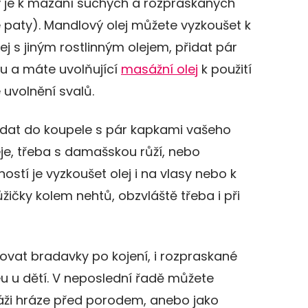
 je k mazání suchých a rozpraskaných
é paty). Mandlový olej můžete vyzkoušet k
jej s jiným rostlinným olejem, přidat pár
ku a máte uvolňující
masážní olej
k použití
uvolnění svalů.
řidat do koupele s pár kapkami vašeho
je, třeba s damašskou růží, nebo
žností je vyzkoušet olej i na vlasy nebo k
žičky kolem nehtů, obzvláště třeba i při
ovat bradavky po kojení, i rozpraskané
u u dětí. V neposlední řadě můžete
áži hráze před porodem, anebo jako