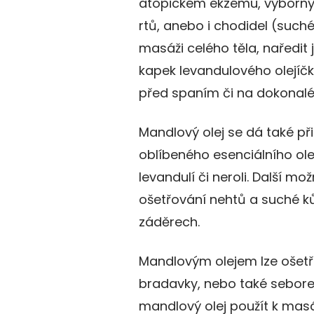
atopickém ekzému, výborný
rtů, anebo i chodidel (such
masáži celého těla, naředit 
kapek levandulového olejíč
před spaním či na dokonalé 
Mandlový olej se dá také p
oblíbeného esenciálního ole
levandulí či neroli. Další mo
ošetřování nehtů a suché ků
záděrech.
Mandlovým olejem lze ošetř
bradavky, nebo také sebore
mandlový olej použít k mas