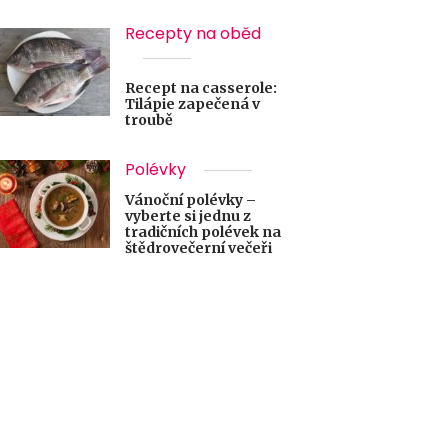
Recepty na oběd
Recept na casserole:
Tilápie zapečená v
troubě
Polévky
Vánoční polévky –
vyberte si jednu z
tradičních polévek na
štědrovečerní večeři