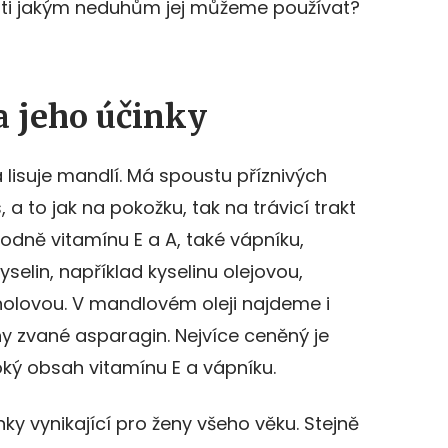
roti jakým neduhům jej můžeme používat?
a jeho účinky
 lisuje mandlí. Má spoustu příznivých
 a to jak na pokožku, tak na trávicí trakt
hodně vitamínu E a A, také vápníku,
yselin, například kyselinu olejovou,
nolovou. V mandlovém oleji najdeme i
y zvané asparagin. Nejvíce ceněný je
ký obsah vitamínu E a vápníku.
nky vynikající pro ženy všeho věku. Stejně