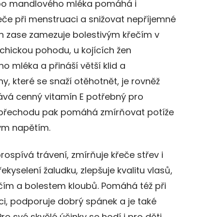
bo mandlového mléka pomáhá i
eče při menstruaci a snižovat nepříjemné
en zase zamezuje bolestivým křečím v
ychickou pohodu, u kojících žen
 mléka a přináší větší klid a
y, které se snaží otěhotnět, je rovněž
ává cenný vitamín E potřebný pro
V přechodu pak pomáhá zmírňovat potíže
ým napětím.
ospívá trávení, zmírňuje křeče střev i
kyselení žaludku, zlepšuje kvalitu vlasů,
ečím a bolestem kloubů. Pomáhá též při
ci, podporuje dobrý spánek a je také
ro své skvělé účinky se hodí i pro děti,