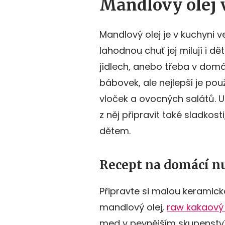
Mandlový olej 
Mandlový olej je v kuchyni v
lahodnou chuť jej milují i d
jídlech, anebo třeba v domá
bábovek, ale nejlepší je po
vloček a ovocných salátů. U
z něj připravit také sladko
dětem.
Recept na domácí n
Připravte si malou keramicko
mandlový olej,
raw kakaový
med v pevnějším skupenství