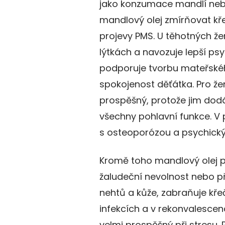
jako konzumace mandlí ne
mandlový olej zmírňovat kř
projevy PMS. U těhotných ž
lýtkách a navozuje lepší ps
podporuje tvorbu mateřského
spokojenost děťátka. Pro žen
prospěšný, protože jim dod
všechny pohlavní funkce. 
s osteoporózou a psychick
Kromě toho mandlový olej pr
žaludeční nevolnost nebo pře
nehtů a kůže, zabraňuje kř
infekcích a v rekonvalescen
velmi prospěšný při stresu. P