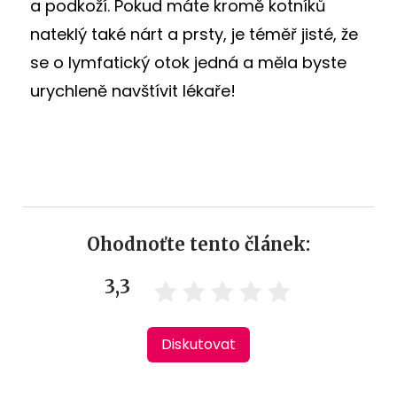
a podkoží. Pokud máte kromě kotníků
nateklý také nárt a prsty, je téměř jisté, že
se o lymfatický otok jedná a měla byste
urychleně navštívit lékaře!
Ohodnoťte tento článek:
3,3
Diskutovat