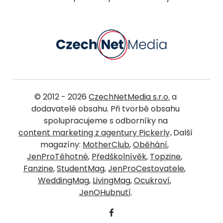
© 2012 - 2026
CzechNetMedia s.r.o.
a
dodavatelé obsahu. Při tvorbě obsahu
spolupracujeme s odborníky na
content marketing z agentury Pickerly
.
Další
magazíny:
MotherClub
,
Oběhání
,
JenProTěhotné
,
Předškolnívěk
,
Topzine
,
Fanzine
,
StudentMag
,
JenProCestovatele
,
WeddingMag
,
LivingMag
,
Ocukroví
,
JenOHubnutí
.