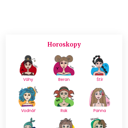
Horoskopy
Váhy
Beran
Štír
Vodnář
Rak
Panna