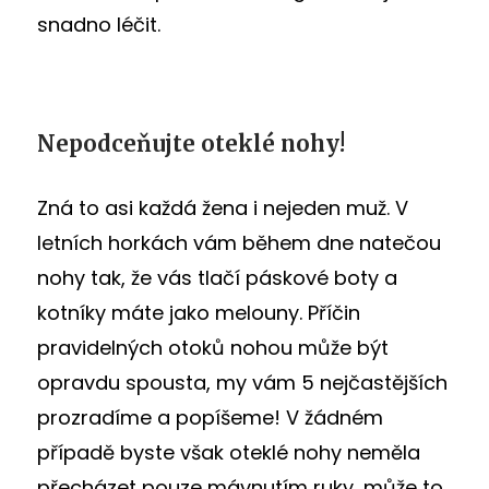
snadno léčit.
Nepodceňujte oteklé nohy!
Zná to asi každá žena i nejeden muž. V
letních horkách vám během dne natečou
nohy tak, že vás tlačí páskové boty a
kotníky máte jako melouny. Příčin
pravidelných otoků nohou může být
opravdu spousta, my vám 5 nejčastějších
prozradíme a popíšeme! V žádném
případě byste však oteklé nohy neměla
přecházet pouze mávnutím ruky, může to