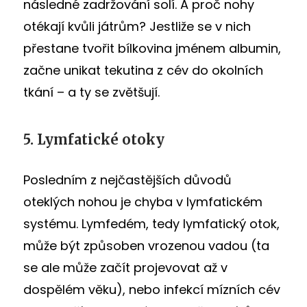
následné zadržování solí. A proč nohy
otékají kvůli játrům? Jestliže se v nich
přestane tvořit bílkovina jménem albumin,
začne unikat tekutina z cév do okolních
tkání – a ty se zvětšují.
5. Lymfatické otoky
Posledním z nejčastějších důvodů
oteklých nohou je chyba v lymfatickém
systému. Lymfedém, tedy lymfatický otok,
může být způsoben vrozenou vadou (ta
se ale může začít projevovat až v
dospělém věku), nebo infekcí mízních cév