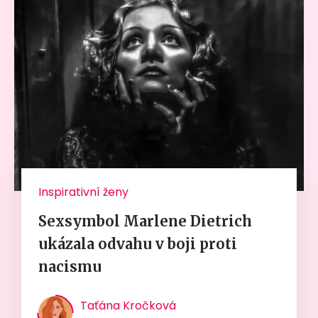
Inspirativní ženy
Sexsymbol Marlene Dietrich
ukázala odvahu v boji proti
nacismu
Taťána Kročková