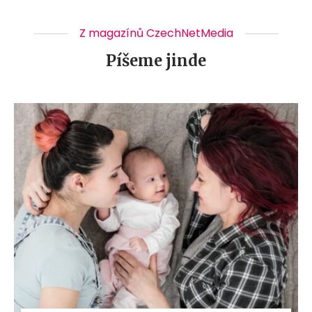
Z magazínů CzechNetMedia
Píšeme jinde