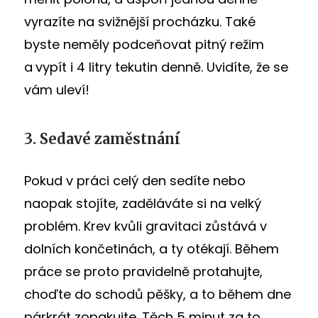
vyrazíte na svižnější procházku.
Také
byste neměly podceňovat pitný režim
a
vypít i 4 litry tekutin denně. Uvidíte, že se
vám uleví!
3. Sedavé zaměstnání
Pokud v práci celý den sedíte nebo
naopak stojíte, zaděláváte si na velký
problém. Krev kvůli gravitaci zůstává v
dolních končetinách, a ty otékají. Během
práce se proto pravidelně protahujte,
choďte do schodů pěšky, a to během dne
párkrát zopakujte. Těch 5 minut za to