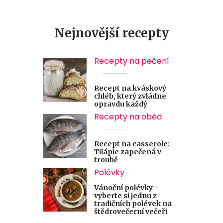
Nejnovější recepty
Recepty na pečení
Recept na kváskový
chléb, který zvládne
opravdu každý
Recepty na oběd
Recept na casserole:
Tilápie zapečená v
troubě
Polévky
Vánoční polévky –
vyberte si jednu z
tradičních polévek na
štědrovečerní večeři