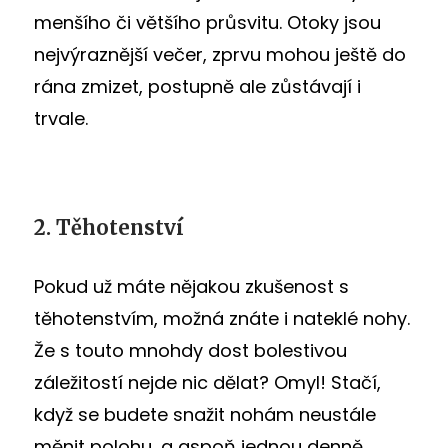
menšího či většího průsvitu. Otoky jsou
nejvýraznější večer, zprvu mohou ještě do
rána zmizet, postupně ale zůstávají i
trvale.
2. Těhotenství
Pokud už máte nějakou zkušenost s
těhotenstvím, možná znáte i nateklé nohy.
Že s touto mnohdy dost bolestivou
záležitostí nejde nic dělat? Omyl! Stačí,
když se budete snažit nohám neustále
měnit polohu, a aspoň jednou denně