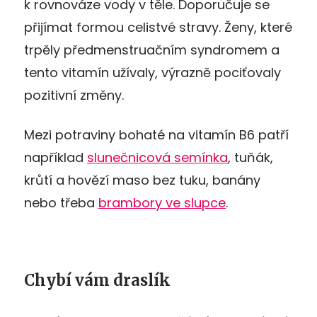
k rovnováze vody v těle. Doporučuje se
přijímat formou celistvé stravy. Ženy, které
trpěly předmenstruačním syndromem a
tento vitamín užívaly, výrazně pociťovaly
pozitivní změny.
Mezi potraviny bohaté na vitamín B6 patří
například
slunečnicová semínka
, tuňák,
krůtí a hovězí maso bez tuku, banány
nebo třeba
brambory ve slupce
.
Chybí vám draslík