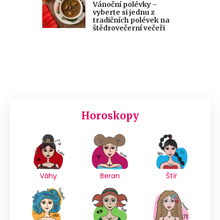
Vánoční polévky –
vyberte si jednu z
tradičních polévek na
štědrovečerní večeři
Horoskopy
Váhy
Beran
Štír