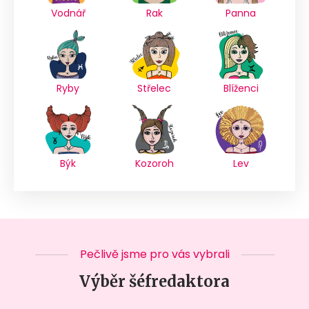
Vodnář
Rak
Panna
Ryby
Střelec
Blíženci
Býk
Kozoroh
Lev
Pečlivě jsme pro vás vybrali
Výběr šéfredaktora