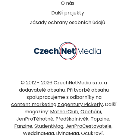
O nás
Další projekty
Zásady ochrany osobních údajů
© 2012 - 2026
CzechNetMedia s.r.o.
a
dodavatelé obsahu. Při tvorbě obsahu
spolupracujeme s odborníky na
content marketing z agentury Pickerly
.
Další
magazíny:
MotherClub
,
Oběhání
,
JenProTěhotné
,
Předškolnívěk
,
Topzine
,
Fanzine
,
StudentMag
,
JenProCestovatele
,
WeddingMag
,
LivingMag
,
Ocukroví
,