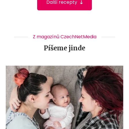
Další recepty
Z magazínů CzechNetMedia
Píšeme jinde