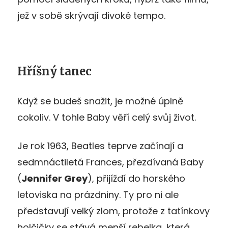
jež v sobě skrývají divoké tempo.
Hříšný tanec
Když se budeš snažit, je možné úplně
cokoliv. V tohle Baby věří celý svůj život.
Je rok 1963, Beatles teprve začínají a
sedmnáctiletá Frances, přezdívaná Baby
(
Jennifer Grey
), přijíždí do horského
letoviska na prázdniny. Ty pro ni ale
představují velký zlom, protože z tatínkovy
holčičky se stává menší rebelka, která