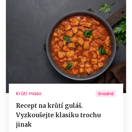
Krůtí maso
Snadné
Recept na krůtí guláš.
Vyzkoušejte klasiku trochu
jinak