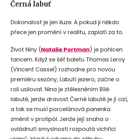
Černá labuť
Dokonalost je jen iluze. A pokud ji někdo
přece jen promění v realitu, zaplatí za to.
Život Niny (
Natalie Portman
) je pohlcen
tancem. Když se šéf baletu Thomas Leroy
(Vincent Cassel) rozhodne pro novou
premiéru sezóny, Labutí jezero, začne o
roli usilovat. Nina je ztělesněním Bílé
labutě, jenže dravost Černé labutě je jí cizí,
a tak se musí porcelánová panenka
změnit v protipól. Jenže její snaha o
ovládnutí smyslnosti rozpoutá vichřici
vjemů, která ji odvane do záhuby.