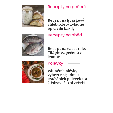
Recepty na pečení
Recept na kváskový
chléb, který zvládne
opravdu každý
Recepty na oběd
Recept na casserole:
Tilápie zapečená v
troubě
Polévky
Vánoční polévky –
vyberte si jednu z
tradičních polévek na
štědrovečerní večeři