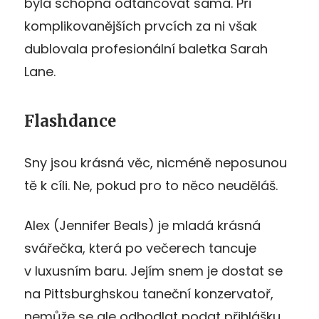
byla schopna odtancovat sama. Při
komplikovanějších prvcích za ni však
dublovala profesionální baletka Sarah
Lane.
Flashdance
Sny jsou krásná věc, nicméně neposunou
tě k cíli. Ne, pokud pro to něco neuděláš.
Alex (Jennifer Beals) je mladá krásná
svářečka, která po večerech tancuje
v luxusním baru. Jejím snem je dostat se
na Pittsburghskou taneční konzervatoř,
nemůže se ale odhodlat podat přihlášku