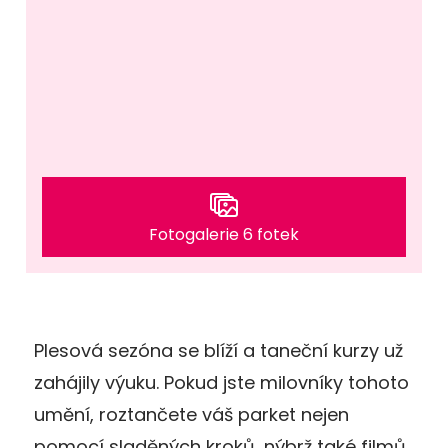
Fotogalerie 6 fotek
Plesová sezóna se blíží a taneční kurzy už
zahájily výuku. Pokud jste milovníky tohoto
umění, roztančete váš parket nejen
pomocí sladěných kroků, nýbrž také filmů,