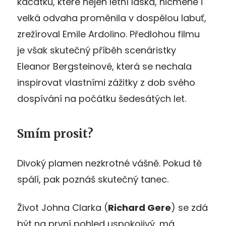
káčátku, které nejen letní láska, nicméně i
velká odvaha proměnila v dospělou labuť,
zrežíroval Emile Ardolino. Předlohou filmu
je však skutečný příběh scenáristky
Eleanor Bergsteinové, která se nechala
inspirovat vlastními zážitky z dob svého
dospívání na počátku šedesátých let.
Smím prosit?
Divoký plamen nezkrotné vášně. Pokud tě
spálí, pak poznáš skutečný tanec.
Život Johna Clarka (
Richard Gere
) se zdá
být na první pohled uspokojivý, má