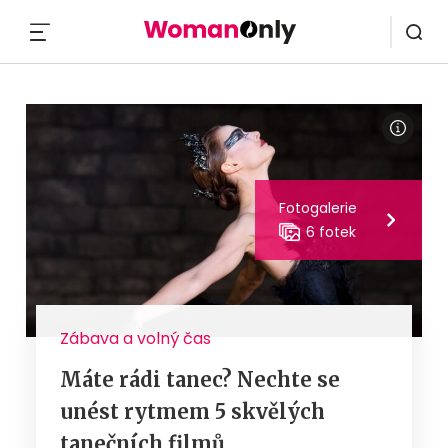
MENU
Fotogalerie
6 fotek
Zábava a volný čas
Máte rádi tanec? Nechte se
unést rytmem 5 skvělých
tanečních filmů