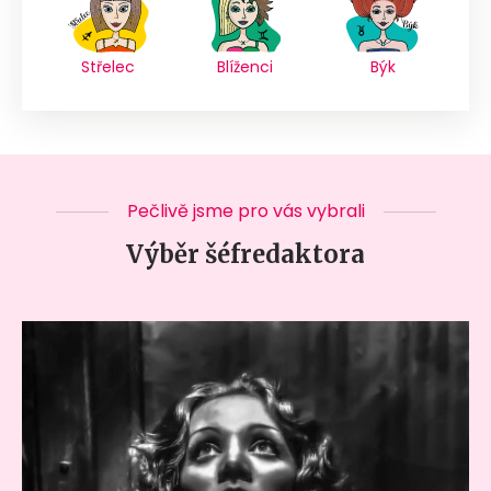
Střelec
Blíženci
Býk
Pečlivě jsme pro vás vybrali
Výběr šéfredaktora