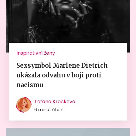
Inspirativní ženy
Sexsymbol Marlene Dietrich
ukázala odvahu v boji proti
nacismu
Taťána Kročková
6 minut čtení