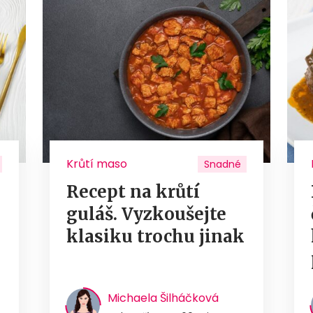
Krůtí maso
Snadné
Recept na krůtí
guláš. Vyzkoušejte
u
klasiku trochu jinak
Michaela Šilháčková