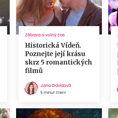
Zábava a volný čas
Historická Vídeň.
Poznejte její krásu
skrz 5 romantických
filmů
Jana Davidová
5 minut čtení