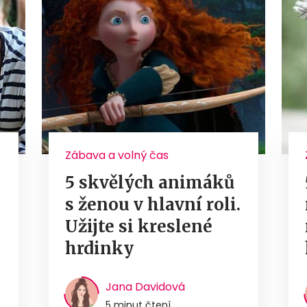
Zábava a volný čas
5 skvělých animáků
s ženou v hlavní roli.
Užijte si kreslené
hrdinky
Jana Davidová
5 minut čtení