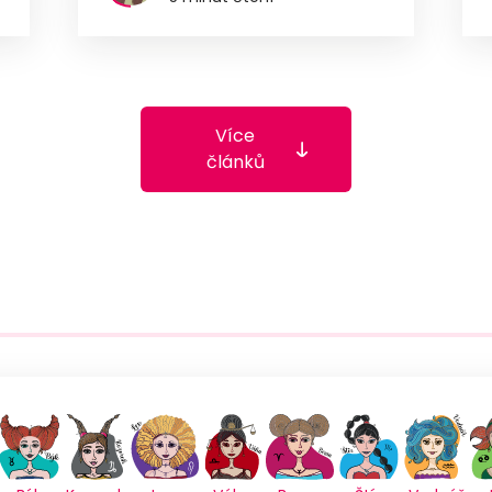
Více
článků