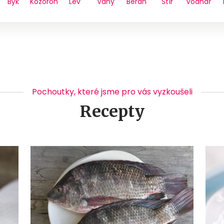
Býk
Kozoroh
Lev
Váhy
Beran
Štír
Vodnář
Pochoutky, které jsme pro vás vyzkoušeli
Recepty