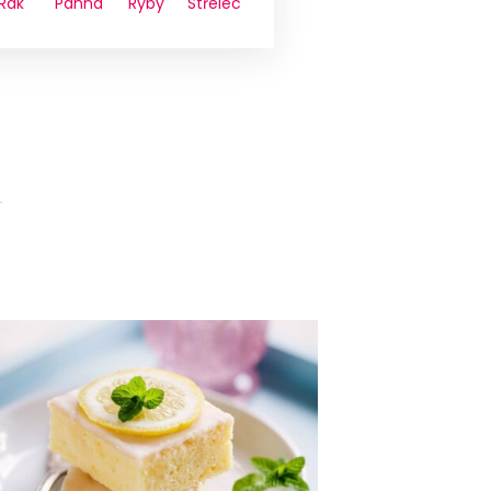
Rak
Panna
Ryby
Střelec