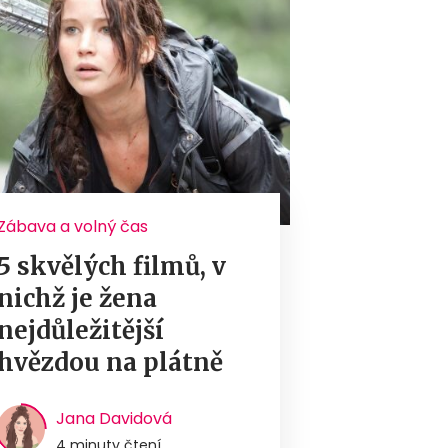
Zábava a volný čas
5 skvělých filmů, v
nichž je žena
nejdůležitější
hvězdou na plátně
Jana Davidová
4 minuty čtení