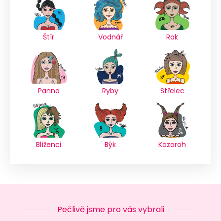
Štír
Vodnář
Rak
Panna
Ryby
Střelec
Blíženci
Býk
Kozoroh
Pečlivě jsme pro vás vybrali