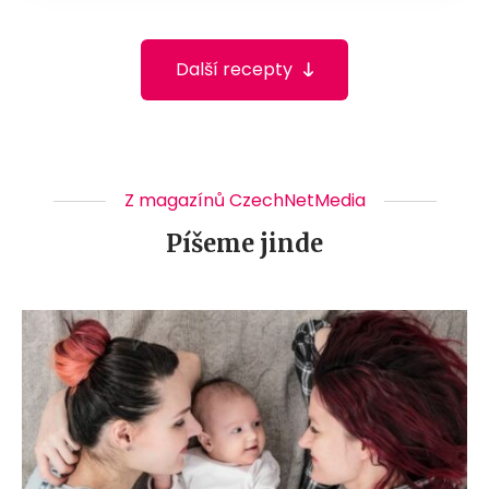
Další recepty
Z magazínů CzechNetMedia
Píšeme jinde