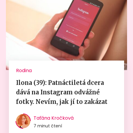
Rodina
Ilona (39): Patnáctiletá dcera
dává na Instagram odvážné
fotky. Nevím, jak jí to zakázat
Taťána Kročková
7 minut čtení