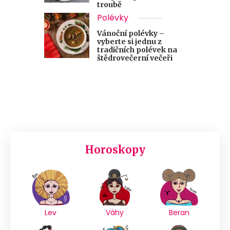
troubě
Polévky
Vánoční polévky –
vyberte si jednu z
tradičních polévek na
štědrovečerní večeři
Horoskopy
Lev
Váhy
Beran