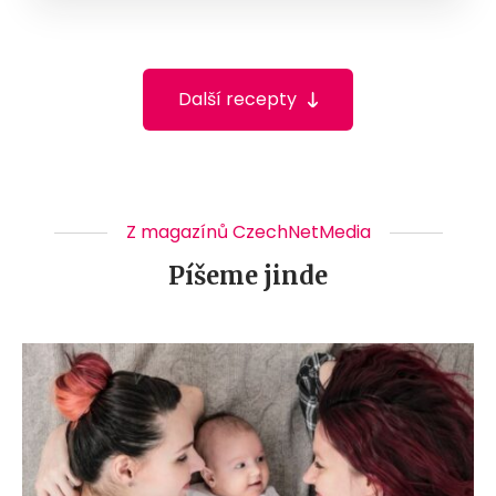
Další recepty
Z magazínů CzechNetMedia
Píšeme jinde