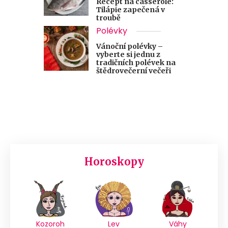
Recept na casserole:
Tilápie zapečená v
troubě
Polévky
Vánoční polévky –
vyberte si jednu z
tradičních polévek na
štědrovečerní večeři
Horoskopy
Kozoroh
Lev
Váhy