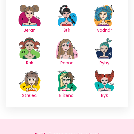
Beran
Štír
Vodnář
Rak
Panna
Ryby
Střelec
Blíženci
Býk