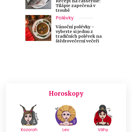
Recept na casserole:
Tilápie zapečená v
troubě
Polévky
Vánoční polévky –
vyberte si jednu z
tradičních polévek na
štědrovečerní večeři
Horoskopy
Kozoroh
Lev
Váhy