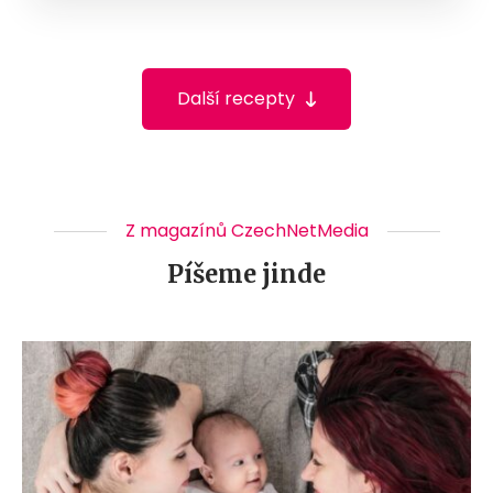
Další recepty
Z magazínů CzechNetMedia
Píšeme jinde