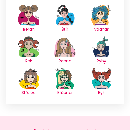
Beran
Štír
Vodnář
Rak
Panna
Ryby
Střelec
Blíženci
Býk