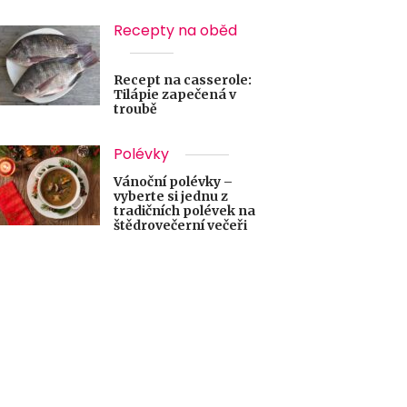
Recepty na oběd
Recept na casserole:
Tilápie zapečená v
troubě
Polévky
Vánoční polévky –
vyberte si jednu z
tradičních polévek na
štědrovečerní večeři