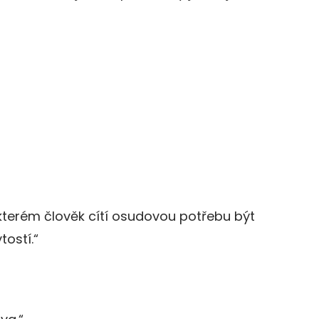
 kterém člověk cítí osudovou potřebu být
tostí.“