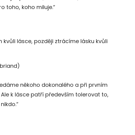
pro toho, koho miluje.“
kvůli lásce, později ztrácíme lásku kvůli
briand)
 hledáme někoho dokonalého a při prvním
Ale k lásce patří především tolerovat to,
nikdo.“