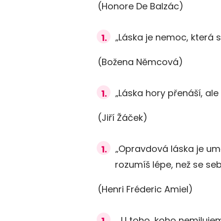
(Honore De Balzác)
„Láska je nemoc, která s
(Božena Němcová)
„Láska hory přenáší, ale 
(Jiří Žáček)
„Opravdová láska je umě
rozumíš lépe, než se s
(Henri Fréderic Amiel)
„ U toho, koho nemiluj