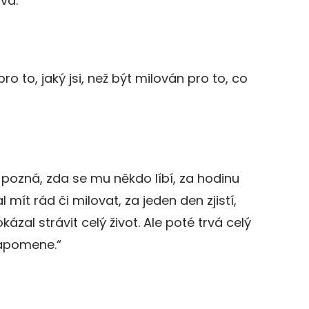
tva.“
ro to, jaký jsi, než být milován pro to, co
 pozná, zda se mu někdo líbí, za hodinu
 mít rád či milovat, za jeden den zjistí,
kázal strávit celý život. Ale poté trvá celý
zapomene.“