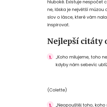
hluboké. Existuje nespočet c
ne, láska je největší múzou 
slov o lásce, které vám na
inspirovat.
Nejlepší citáty 
„Koho milujeme, toho ne
kdyby nám sebevíc ublíži
(Colette)
„Neopouštěj toho, koho m