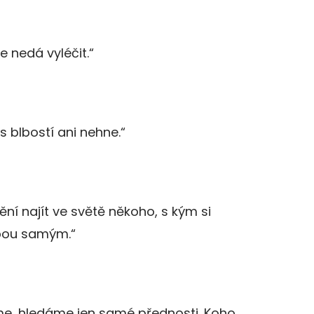
e nedá vyléčit.“
s blbostí ani nehne.“
ní najít ve světě někoho, s kým si
ebou samým.“
eme, hledáme jen samé přednosti. Koho