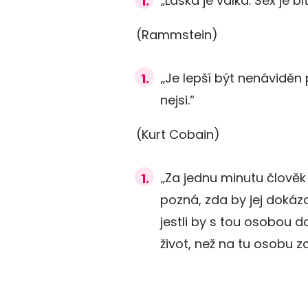
„Láska je válka. Sex je bi
(Rammstein)
„Je lepší být nenáviděn p
nejsi.“
(Kurt Cobain)
„Za jednu minutu člověk
pozná, zda by jej dokázal
jestli by s tou osobou do
život, než na tu osobu 