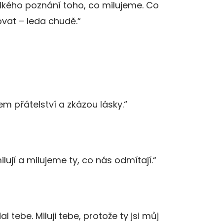
velkého poznání toho, co milujeme. Co
vat – leda chudě.“
m přátelství a zkázou lásky.“
ují a milujeme ty, co nás odmítají.“
dal tebe. Miluji tebe, protože ty jsi můj