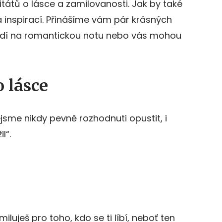
itátů o lásce a zamilovanosti. Jak by také
a inspirací. Přinášíme vám pár krásných
ladí na romantickou notu nebo vás mohou
o lásce
jsme nikdy pevně rozhodnuti opustit, i
l“.
iluješ pro toho, kdo se ti líbí, neboť ten