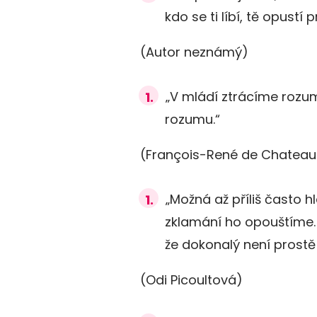
kdo se ti líbí, tě opustí 
(Autor neznámý)
„V mládí ztrácíme rozum 
rozumu.“
(François-René de Chateau
„Možná až příliš často
zklamání ho opouštíme. 
že dokonalý není prostě 
(Odi Picoultová)