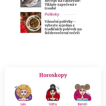
Recept na casserole:
Tilápie zapečená v
troubě
Polévky
Vánoční polévky –
vyberte si jednu z
tradičních polévek na
štědrovečerní večeři
Horoskopy
Lev
Váhy
Beran