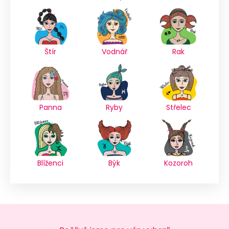
Štír
Vodnář
Rak
Panna
Ryby
Střelec
Blíženci
Býk
Kozoroh