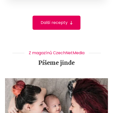
Další recepty
Z magazínů CzechNetMedia
Píšeme jinde