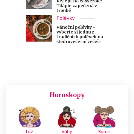
Recept na casserole:
Tilápie zapečená v
troubě
Polévky
Vánoční polévky –
vyberte si jednu z
tradičních polévek na
štědrovečerní večeři
Horoskopy
Lev
Váhy
Beran