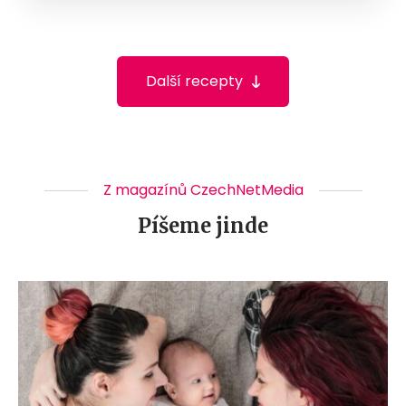
Další recepty
Z magazínů CzechNetMedia
Píšeme jinde