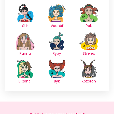
Štír
Vodnář
Rak
Panna
Ryby
Střelec
Blíženci
Býk
Kozoroh