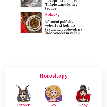
Recept na casserole:
Tilápie zapečená v
troubě
Polévky
Vánoční polévky –
vyberte si jednu z
tradičních polévek na
štědrovečerní večeři
Horoskopy
Kozoroh
Lev
Váhy