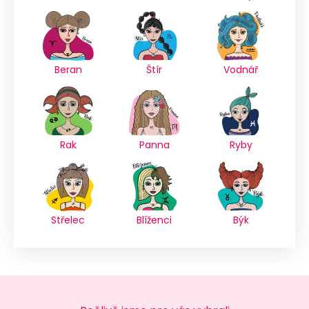
Beran
Štír
Vodnář
Rak
Panna
Ryby
Střelec
Blíženci
Býk