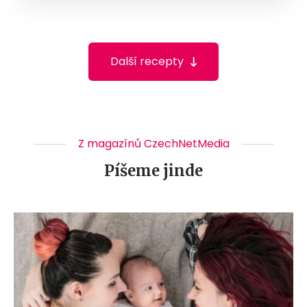
Další recepty
Z magazínů CzechNetMedia
Píšeme jinde