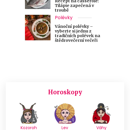
Recept na casserole:
Tilápie zapečená v
troubě
Polévky
Vánoční polévky –
vyberte si jednu z
tradičních polévek na
štědrovečerní večeři
Horoskopy
Kozoroh
Lev
Váhy