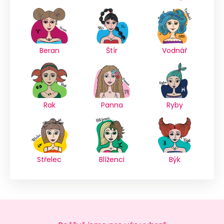
Beran
Štír
Vodnář
Rak
Panna
Ryby
Střelec
Blíženci
Býk