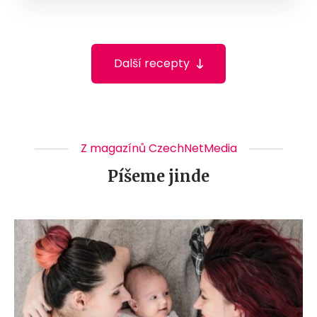
Další recepty
Z magazínů CzechNetMedia
Píšeme jinde