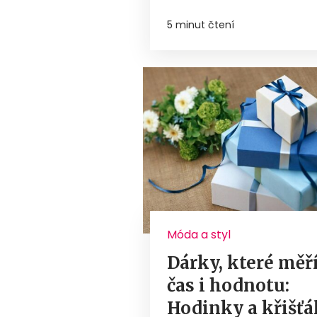
5 minut čtení
Móda a styl
Dárky, které měř
čas i hodnotu:
Hodinky a křišťá