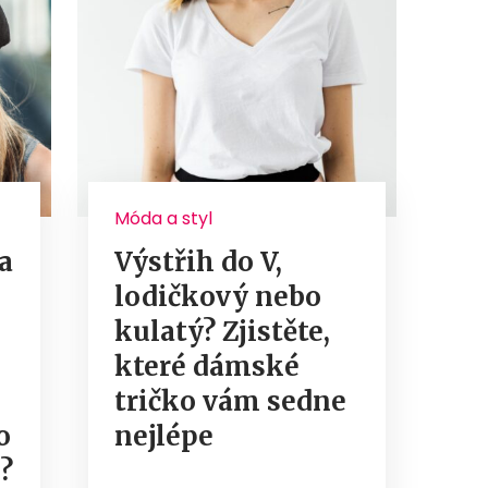
Móda a styl
a
Výstřih do V,
lodičkový nebo
kulatý? Zjistěte,
které dámské
tričko vám sedne
o
nejlépe
?