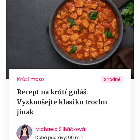
Krůtí maso
Snadné
Recept na krůtí guláš.
Vyzkoušejte klasiku trochu
jinak
Michaela Šilháčková
Doba přípravy: 60 min