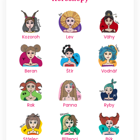
Kozoroh
Lev
Váhy
Beran
Štír
Vodnář
Rak
Panna
Ryby
Střelec
Blíženci
Býk