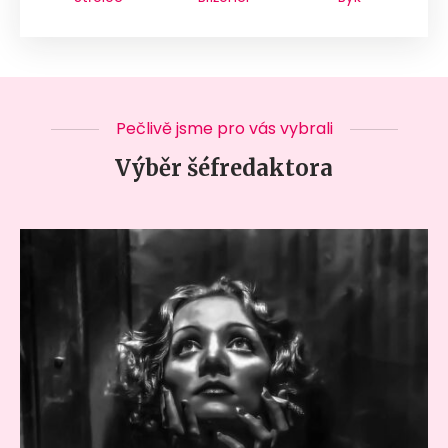
Pečlivě jsme pro vás vybrali
Výběr šéfredaktora