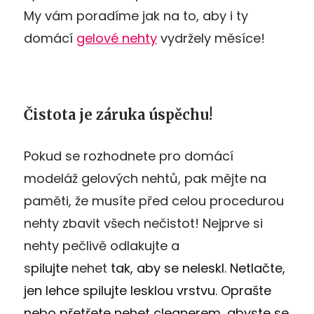
My vám poradíme jak na to, aby i ty
domácí
gelové nehty
vydržely měsíce!
Čistota je záruka úspěchu!
Pokud se rozhodnete pro domácí
modeláž gelových nehtů, pak mějte na
paměti, že musíte před celou procedurou
nehty zbavit všech nečistot! Nejprve si
nehty pečlivě odlakujte a
s
pilujte
nehet
tak, aby se neleskl. Netlačte,
jen lehce spilujte lesklou vrstvu. Oprašte
nebo přetřete nehet cleanerem, abyste se