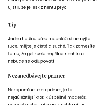
ujistili, že je lesk z nehtu pryč.
Tip:
Jednu hodinu před
modeláží
si nemyjte
ruce, mějte je čisté a suché. Tak zamezíte
tomu, že gel zcela nepřilne k nehtu a
nebude se odlupovat!
Nezanedbávejte primer
Nezapomínejte na primer, je to
nejdůležitější krok k úspěšné
modeláži
,
odmastí
nehet
, aby gel k
nehtu
přilnul.