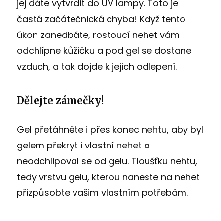
jej dáte vytvrdit do UV lampy. Toto je
častá začátečnická chyba! Když tento
úkon zanedbáte, rostoucí nehet vám
odchlípne kůžičku a pod gel se dostane
vzduch, a tak dojde k jejich odlepení.
Dělejte zámečky!
Gel přetáhněte i přes konec
nehtu
, aby byl
gelem překryt i vlastní
nehet
a
neodchlipoval se od gelu. Tloušťku nehtu,
tedy vrstvu gelu, kterou naneste na nehet
přizpůsobte vašim vlastním potřebám.