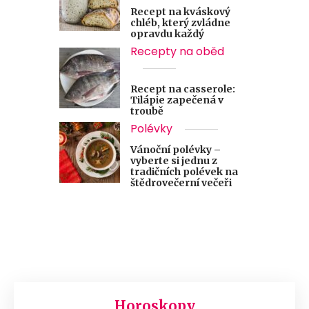
Recept na kváskový
chléb, který zvládne
opravdu každý
Recepty na oběd
Recept na casserole:
Tilápie zapečená v
troubě
Polévky
Vánoční polévky –
vyberte si jednu z
tradičních polévek na
štědrovečerní večeři
Horoskopy