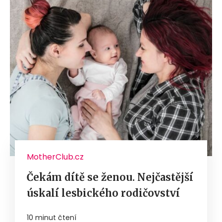
MotherClub.cz
Čekám dítě se ženou. Nejčastější
úskalí lesbického rodičovství
10 minut čtení