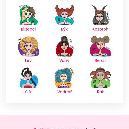
Blíženci
Býk
Kozoroh
Lev
Váhy
Beran
Štír
Vodnář
Rak