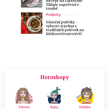
Recept na casserole:
Tilápie zapečená v
troubě
Polévky
Vánoční polévky –
vyberte si jednu z
tradičních polévek na
štědrovečerní večeři
Horoskopy
Panna
Ryby
Střelec