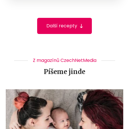
Další recepty
Z magazínů CzechNetMedia
Píšeme jinde