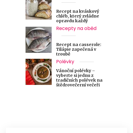
Recept na kváskový
chléb, který zvládne
opravdu každý
Recepty na oběd
Recept na casserole:
Tilápie zapečená v
troubě
Polévky
Vánoční polévky –
vyberte si jednu z
tradičních polévek na
štědrovečerní večeři