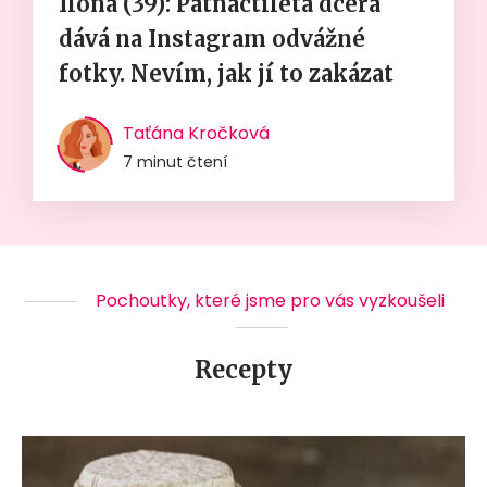
Ilona (39): Patnáctiletá dcera
dává na Instagram odvážné
fotky. Nevím, jak jí to zakázat
Taťána Kročková
7 minut čtení
Pochoutky, které jsme pro vás vyzkoušeli
Recepty