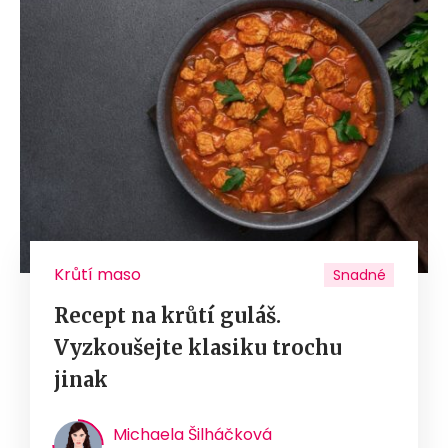
Krůtí maso
Snadné
Recept na krůtí guláš.
Vyzkoušejte klasiku trochu
jinak
Michaela Šilháčková