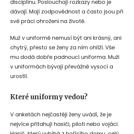
disciplínu. Poslouchají rozkazy nebo je
dávají. Mají zodpovědnost a často jsou při
své práci ohroženi na životě.
Muž v uniformě nemusí být ani krásný, ani
chytrý, přesto se ženy za ním ohlíží. Vše
mu dodá dobře padnoucí uniforma. Muži
v uniformách bývají převážně vysocí a
urostlí.
Které uniformy vedou?
V anketách nejčastěji ženy uvádí, že je
nejvíce přitahují hasiči, piloti nebo vojáci.
Hasič, který vybíhá z hořícího domu, celý