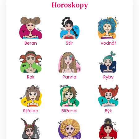
Horoskopy
Beran
Štír
Vodnář
Rak
Panna
Ryby
Střelec
Blíženci
Býk