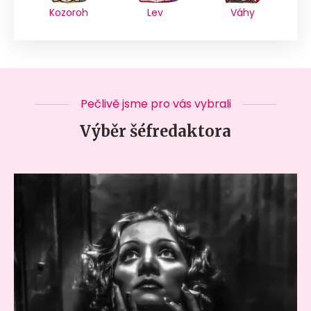
Kozoroh
Lev
Váhy
Pečlivě jsme pro vás vybrali
Výběr šéfredaktora