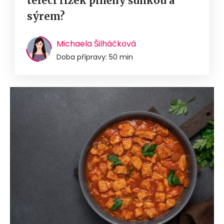
telecí řízek plněný šunkou a
sýrem?
Michaela Šilháčková
Doba přípravy: 50 min