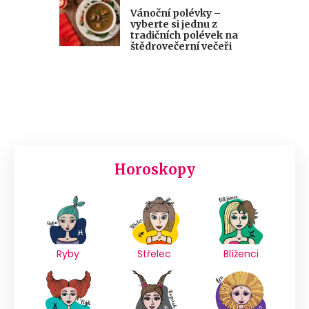
Vánoční polévky –
vyberte si jednu z
tradičních polévek na
štědrovečerní večeři
Horoskopy
Ryby
Střelec
Blíženci