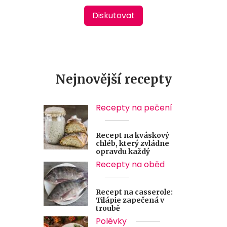
Diskutovat
Nejnovější recepty
Recepty na pečení
Recept na kváskový
chléb, který zvládne
opravdu každý
Recepty na oběd
Recept na casserole:
Tilápie zapečená v
troubě
Polévky