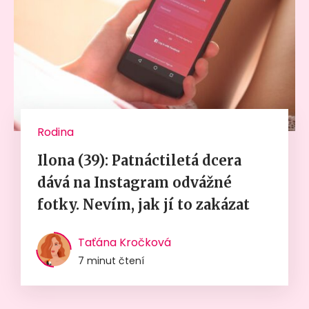
Rodina
Ilona (39): Patnáctiletá dcera
dává na Instagram odvážné
fotky. Nevím, jak jí to zakázat
Taťána Kročková
7 minut čtení