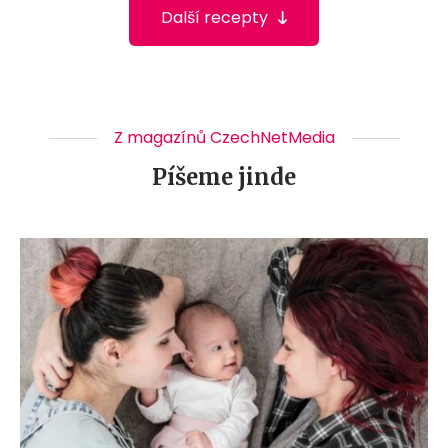
Další recepty
Z magazínů CzechNetMedia
Píšeme jinde