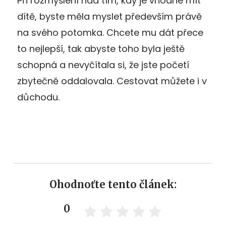
Při rozmýšlení nad tím, kdy je vhodné mít
dítě, byste měla myslet především právě
na svého potomka. Chcete mu dát přece
to nejlepší, tak abyste toho byla ještě
schopná a nevyčítala si, že jste početí
zbytečně oddalovala. Cestovat můžete i v
důchodu.
Ohodnoťte tento článek:
0