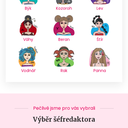
Býk
Kozoroh
Lev
Váhy
Beran
Štír
Vodnář
Rak
Panna
Pečlivě jsme pro vás vybrali
Výběr šéfredaktora