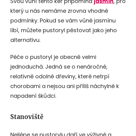
Svou vůní tento keř připomíná
jasmín
, pro
který u nás nemáme zrovna vhodné
podmínky. Pokud se vám vůně jasmínu
líbí, můžete pustoryl pěstovat jako jeho
alternativu.
Péče o pustoryl je obecně velmi
jednoduchá. Jedná se o nenáročné,
relativně odolné dřeviny, které netrpí
chorobami a nejsou ani příliš náchylné k
napadení škůdci.
Stanoviště
Nejlépe se pustorylu daří ve výživné a