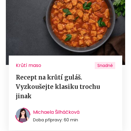
Krůtí maso
Snadné
Recept na krůtí guláš.
Vyzkoušejte klasiku trochu
jinak
Michaela Šilháčková
Doba přípravy: 60 min