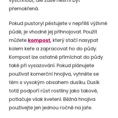
vyschnout, ale zase nesmí být
přemokřená.
Pokud pustoryl pěstujete v nepříliš výživné
půdě, je vhodné jej přihnojovat. Použít
můžete
kompost
, který stačí nasypat
kolem keře a zapracovat ho do půdy.
Kompost lze ostatně přimíchat do půdy
také při vysazování. Pokud plánujete
používat komerční hnojiva, vyhněte se
těm s vysokým obsahem dusíku. Dusík
totiž podpoří růst rostliny jako takové,
potlačuje však kvetení. Běžná hnojiva
používejte jen jednou ročně na jaře.