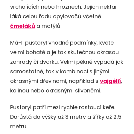
vrcholících nebo hroznech. Jejich nektar
láká celou řadu opylovačů včetně
čmeláků
a motýlů.
Má-li pustoryl vhodné podmínky, kvete
velmi bohatě a je tak skutečnou okrasou
zahrady či dvorku. Velmi pěkně vypadá jak
samostatně, tak v kombinaci s jinými
okrasnými dřevinami, například s
vajgélií
,
kalinou nebo okrasnými slivoněmi.
Pustoryl patří mezi rychle rostoucí keře.
Dorůstá do výšky až 3 metry a šířky až 2,5
metru.