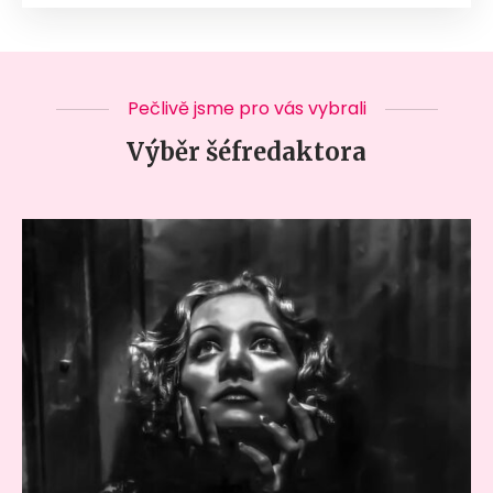
Pečlivě jsme pro vás vybrali
Výběr šéfredaktora