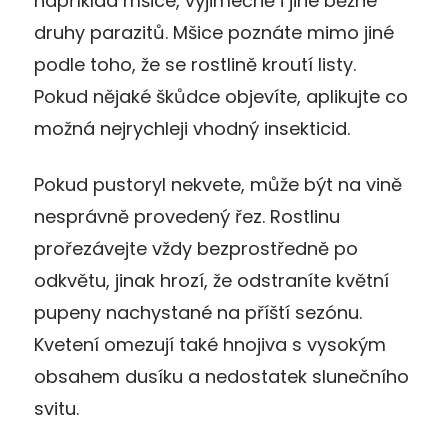
například mšice, výjimečně i jiné běžné
druhy parazitů. Mšice poznáte mimo jiné
podle toho, že se rostlině kroutí listy.
Pokud nějaké škůdce objevíte, aplikujte co
možná nejrychleji vhodný insekticid.
Pokud pustoryl nekvete, může být na vině
nesprávně provedený řez. Rostlinu
prořezávejte vždy bezprostředně po
odkvětu, jinak hrozí, že odstraníte květní
pupeny nachystané na příští sezónu.
Kvetení omezují také hnojiva s vysokým
obsahem dusíku a nedostatek slunečního
svitu.