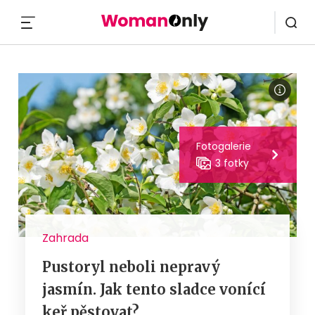
MENU
Fotogalerie
3 fotky
Zahrada
Pustoryl neboli nepravý
jasmín. Jak tento sladce vonící
keř pěstovat?