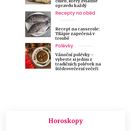
chléb, který zvládne
opravdu každý
Recepty na oběd
Recept na casserole:
Tilápie zapečená v
troubě
Polévky
Vánoční polévky –
vyberte si jednu z
tradičních polévek na
štědrovečerní večeři
Horoskopy