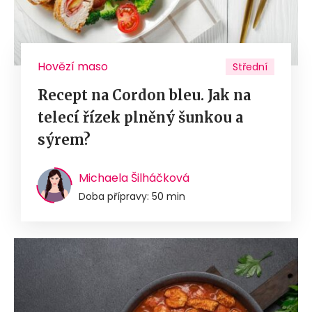
Hovězí maso
Střední
Recept na Cordon bleu. Jak na
telecí řízek plněný šunkou a
sýrem?
Michaela Šilháčková
Doba přípravy: 50 min