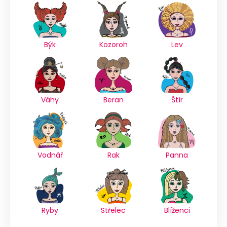
Býk
Kozoroh
Lev
Váhy
Beran
Štír
Vodnář
Rak
Panna
Ryby
Střelec
Blíženci