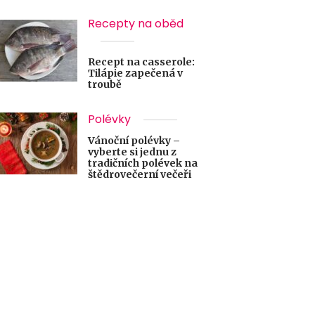
Recepty na oběd
Recept na casserole:
Tilápie zapečená v
troubě
Polévky
Vánoční polévky –
vyberte si jednu z
tradičních polévek na
štědrovečerní večeři