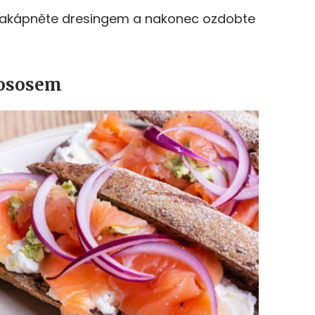
 zakápněte dresingem a nakonec ozdobte
lososem