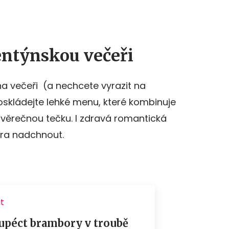
entýnskou večeři
t na večeři (a nechcete vyrazit na
poskládejte lehké menu, které kombinuje
ávěrečnou tečku. I zdravá romantická
era nadchnout.