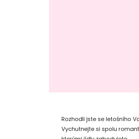
Rozhodli jste se letošního 
Vychutnejte si spolu romanti
kterými jídly zabodujete.