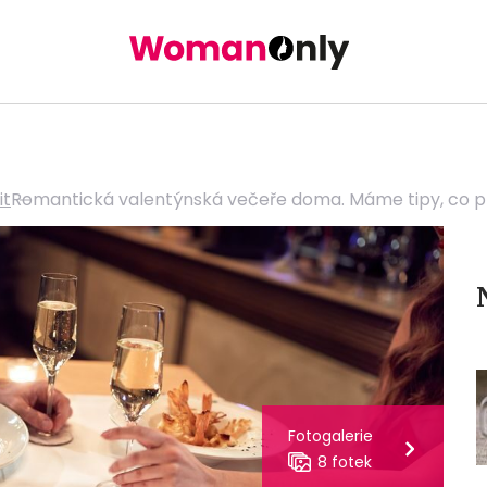
it
Romantická valentýnská večeře doma. Máme tipy, co př
Fotogalerie
8 fotek