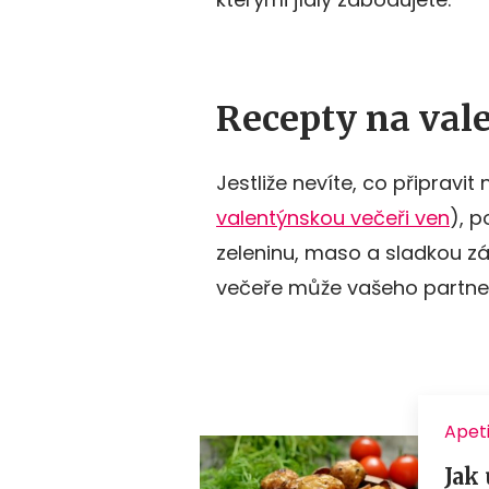
Recepty na val
Jestliže nevíte, co připravi
valentýnskou večeři ven
), 
zeleninu, maso a sladkou z
večeře může vašeho partn