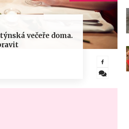
týnská večeře doma.
pravit