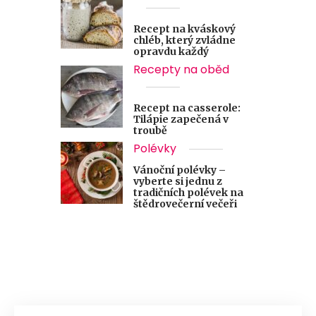
Recept na kváskový
chléb, který zvládne
opravdu každý
Recepty na oběd
Recept na casserole:
Tilápie zapečená v
troubě
Polévky
Vánoční polévky –
vyberte si jednu z
tradičních polévek na
štědrovečerní večeři