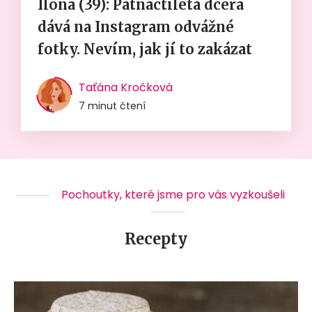
Ilona (39): Patnáctiletá dcera
dává na Instagram odvážné
fotky. Nevím, jak jí to zakázat
Taťána Kročková
7 minut čtení
Pochoutky, které jsme pro vás vyzkoušeli
Recepty