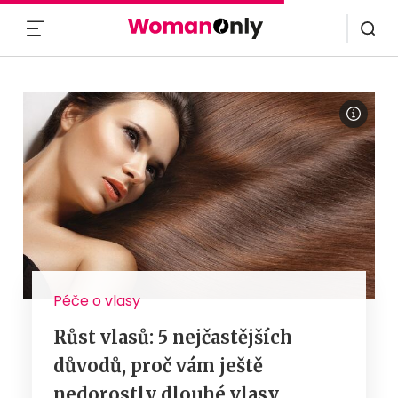
MENU
Péče o vlasy
Růst vlasů: 5 nejčastějších
důvodů, proč vám ještě
nedorostly dlouhé vlasy