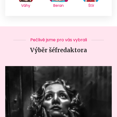
Váhy
Beran
Štír
Pečlivě jsme pro vás vybrali
Výběr šéfredaktora