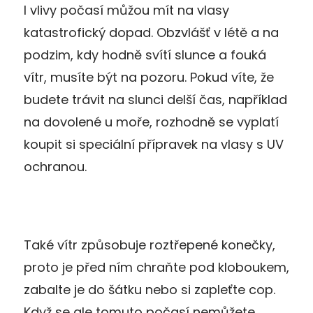
I vlivy počasí můžou mít na vlasy
katastrofický dopad. Obzvlášť v létě a na
podzim, kdy hodně svítí slunce a fouká
vítr, musíte být na pozoru. Pokud víte, že
budete trávit na slunci delší čas, například
na dovolené u moře, rozhodně se vyplatí
koupit si speciální přípravek na vlasy s UV
ochranou.
Také vítr způsobuje roztřepené konečky,
proto je před ním chraňte pod kloboukem,
zabalte je do šátku nebo si zapleťte cop.
Když se ale tomuto počasí nemůžete