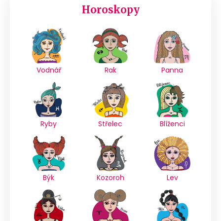
Horoskopy
Vodnář
Rak
Panna
Ryby
Střelec
Blíženci
Býk
Kozoroh
Lev