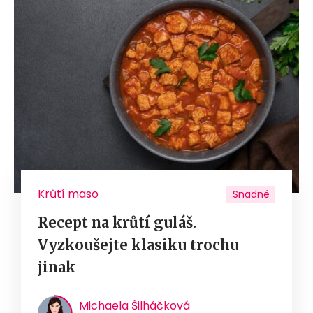
Krůtí maso
Snadné
Recept na krůtí guláš.
Vyzkoušejte klasiku trochu
jinak
Michaela Šilháčková