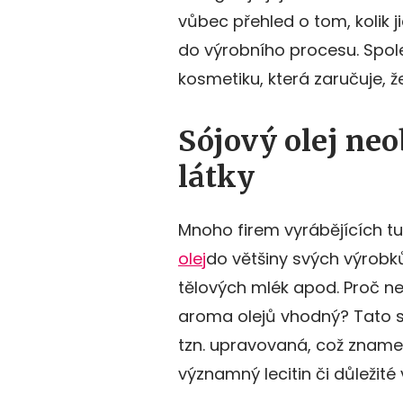
vůbec přehled o tom, kolik j
do výrobního procesu. Spol
kosmetiku, která zaručuje, 
Sójový olej ne
látky
Mnoho firem vyrábějících t
olej
do většiny svých výrobk
tělových mlék apod. Proč ne
aroma olejů vhodný? Tato s
tzn. upravovaná, což znamen
významný lecitin či důležité v