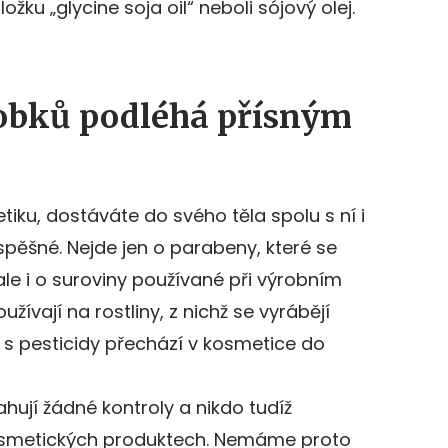
žku „glycine soja oil“ neboli sójový olej.
robků podléhá přísným
tiku, dostáváte do svého těla spolu s ní i
ospěšné. Nejde jen o parabeny, které se
 ale i o suroviny používané při výrobním
užívají na rostliny, z nichž se vyrábějí
 s pesticidy přechází v kosmetice do
ahují žádné kontroly a nikdo tudíž
kosmetických produktech. Nemáme proto