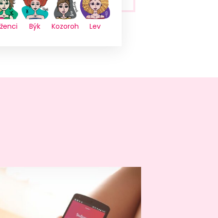
íženci
Býk
Kozoroh
Lev