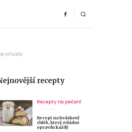
né přísady
Nejnovější recepty
Recepty na pečení
Recept na kváskový
chléb, který zvládne
opravdu každý