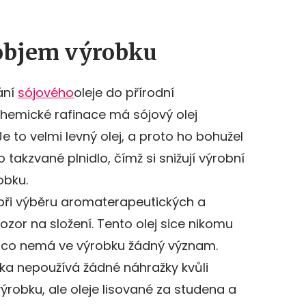
objem výrobku
ání
sójového
oleje do přírodní
hemické rafinace má sójový olej
 Je to velmi levný olej, a proto ho bohužel
o takzvané plnidlo, čímž si snižují výrobní
obku.
 při výběru aromaterapeutických a
zor na složení. Tento olej sice nikomu
co, co nemá ve výrobku žádný význam.
ka nepoužívá žádné náhražky kvůli
robku, ale oleje lisované za studena a