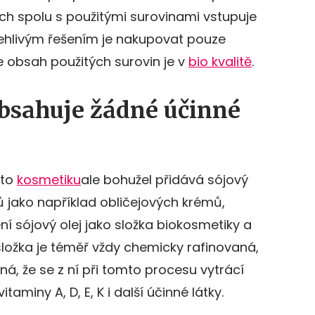
ich spolu s použitými surovinami vstupuje
ehlivým řešením je nakupovat pouze
že obsah použitých surovin je v
bio kvalitě
.
obsahuje žádné účinné
uto
kosmetiku
ale bohužel přidává sójový
ů jako například obličejových krémů,
ní sójový olej jako složka biokosmetiky a
ložka je téměř vždy chemicky rafinovaná,
á, že se z ní při tomto procesu vytrácí
itaminy A, D, E, K i další účinné látky.