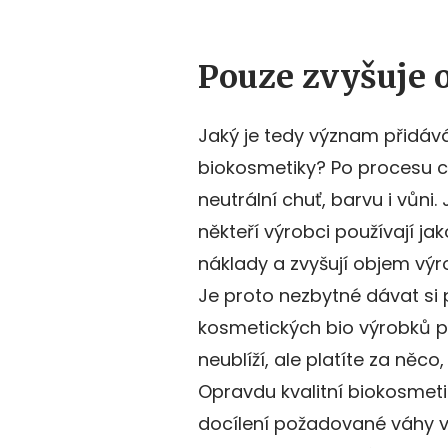
Pouze zvyšuje 
Jaký je tedy význam přidáv
biokosmetiky? Po procesu c
neutrální chuť, barvu i vůni.
někteří výrobci používají jak
náklady a zvyšují objem výr
Je proto nezbytné dávat si
kosmetických bio výrobků po
neublíží, ale platíte za ně
Opravdu kvalitní biokosmeti
docílení požadované váhy vý