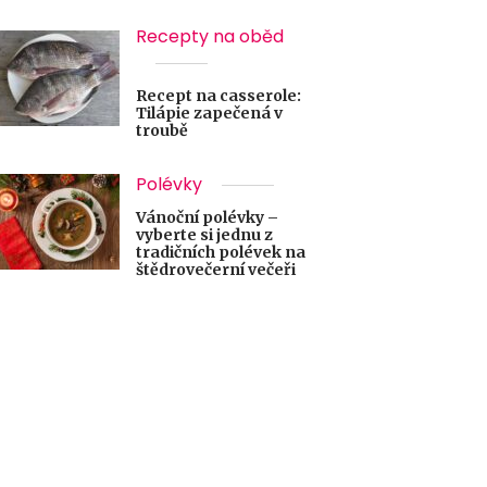
Recepty na oběd
Recept na casserole:
Tilápie zapečená v
troubě
Polévky
Vánoční polévky –
vyberte si jednu z
tradičních polévek na
štědrovečerní večeři