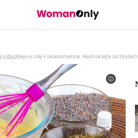
a výživa
Sojový olej v biokosmetice. Neutrácejte za zbyteč