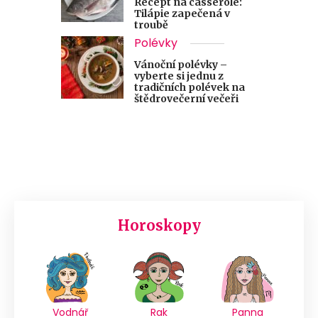
Recept na casserole:
Tilápie zapečená v
troubě
Polévky
Vánoční polévky –
vyberte si jednu z
tradičních polévek na
štědrovečerní večeři
Horoskopy
Vodnář
Rak
Panna