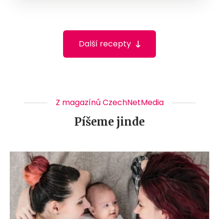
Další recepty
Z magazínů CzechNetMedia
Píšeme jinde