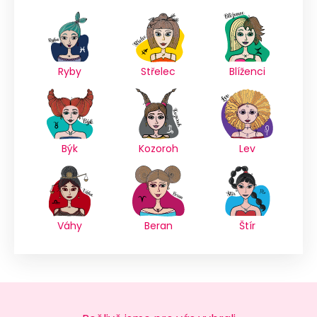
Ryby
Střelec
Blíženci
Býk
Kozoroh
Lev
Váhy
Beran
Štír