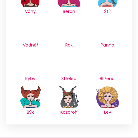
Váhy
Beran
Štír
Vodnář
Rak
Panna
Ryby
Střelec
Blíženci
Býk
Kozoroh
Lev