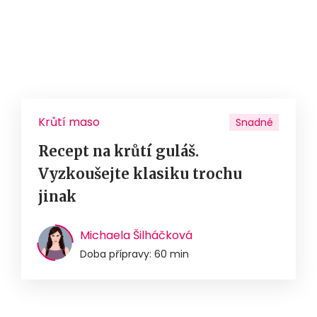
Krůtí maso
Snadné
Recept na krůtí guláš.
Vyzkoušejte klasiku trochu
jinak
Michaela Šilháčková
Doba přípravy: 60 min