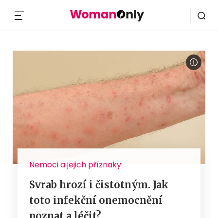
MENU
Nemoci a jejich příznaky
Svrab hrozí i čistotným. Jak
toto infekční onemocnění
poznat a léčit?