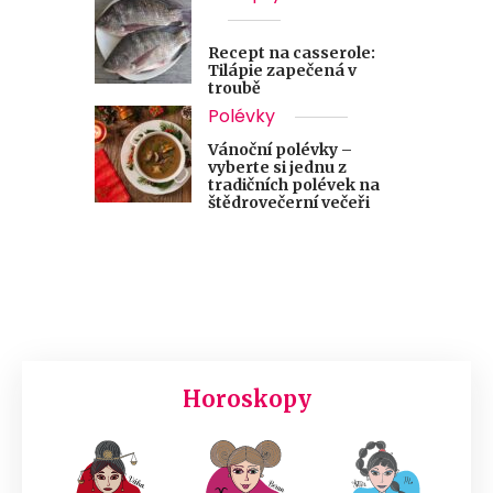
Recept na casserole:
Tilápie zapečená v
troubě
Polévky
Vánoční polévky –
vyberte si jednu z
tradičních polévek na
štědrovečerní večeři
Horoskopy