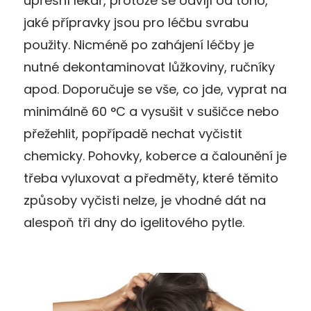
upřesní lékař, protože se odvíjí od toho,
jaké přípravky jsou pro léčbu svrabu
použity. Nicméně po zahájení léčby je
nutné dekontaminovat lůžkoviny, ručníky
apod. Doporučuje se vše, co jde, vyprat na
minimálně 60 °C a vysušit v sušičce nebo
přežehlit, popřípadě nechat vyčistit
chemicky. Pohovky, koberce a čalounění je
třeba vyluxovat a předměty, které těmito
způsoby vyčisti nelze, je vhodné dát na
alespoň tři dny do igelitového pytle.