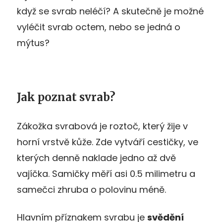
když se svrab neléčí? A skutečně je možné
vyléčit svrab octem, nebo se jedná o
mýtus?
Jak poznat svrab?
Zákožka svrabová je roztoč, který žije v
horní vrstvě kůže. Zde vytváří cestičky, ve
kterých denně naklade jedno až dvě
vajíčka. Samičky měří asi 0.5 milimetru a
samečci zhruba o polovinu méně.
Hlavním příznakem svrabu je
svědění