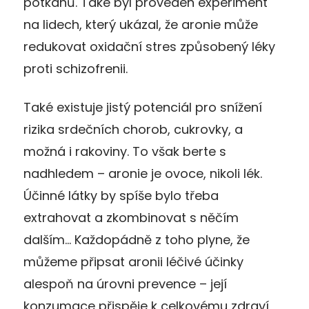
potkanů. Také byl proveden experiment
na lidech, který ukázal, že aronie může
redukovat oxidační stres způsobený léky
proti schizofrenii.
Také existuje jistý potenciál pro snížení
rizika srdečních chorob, cukrovky, a
možná i rakoviny. To však berte s
nadhledem – aronie je ovoce, nikoli lék.
Účinné látky by spíše bylo třeba
extrahovat a zkombinovat s něčím
dalším… Každopádně z toho plyne, že
můžeme připsat aronii léčivé účinky
alespoň na úrovni prevence – její
konzumace přispěje k celkovému zdraví