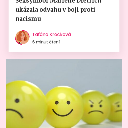
Sexsymbol Marlene Dietrich
ukázala odvahu v boji proti
nacismu
Taťána Kročková
6 minut čtení