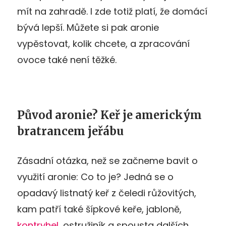
mít na zahradě. I zde totiž platí, že domácí
bývá lepší. Můžete si pak aronie
vypěstovat, kolik chcete, a zpracování
ovoce také není těžké.
Původ aronie? Keř je americkým
bratrancem jeřábu
Zásadní otázka, než se začneme bavit o
využití aronie: Co to je? Jedná se o
opadavý listnatý keř z čeledi růžovitých,
kam patří také šípkové keře, jabloně,
kontryhel
, ostružiník a spousta dalších.