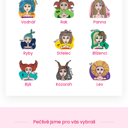
Vodnář
Rak
Panna
Ryby
Střelec
Blíženci
Býk
Kozoroh
Lev
Pečlivě jsme pro vás vybrali