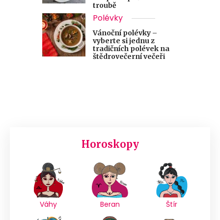
troubě
Polévky
Vánoční polévky –
vyberte si jednu z
tradičních polévek na
štědrovečerní večeři
Horoskopy
Váhy
Beran
Štír