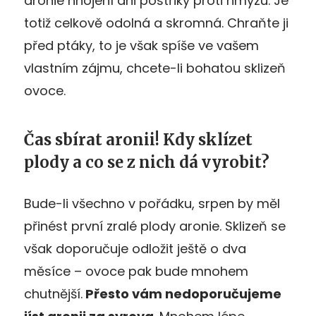
aronie hnojení ani postřiky proti hmyzu. Je
totiž celkově odolná a skromná. Chraňte ji
před ptáky, to je však spíše ve vašem
vlastním zájmu, chcete-li bohatou sklizeň
ovoce.
Čas sbírat aronii! Kdy sklízet
plody a co se z nich dá vyrobit?
Bude-li všechno v pořádku, srpen by měl
přinést první zralé plody aronie. Sklizeň se
však doporučuje odložit ještě o dva
měsíce – ovoce pak bude mnohem
chutnější.
Přesto vám nedoporučujeme