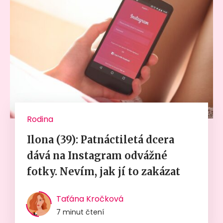
Rodina
Ilona (39): Patnáctiletá dcera
dává na Instagram odvážné
fotky. Nevím, jak jí to zakázat
Taťána Kročková
7 minut čtení