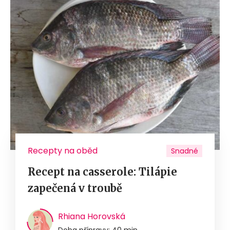
Recepty na oběd
Snadné
Recept na casserole: Tilápie
zapečená v troubě
Rhiana Horovská