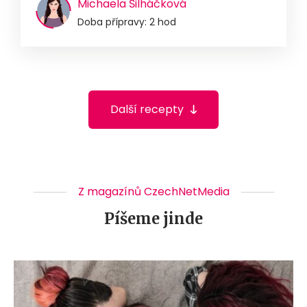
Michaela Šilháčková
Doba přípravy: 2 hod
Další recepty
Z magazínů CzechNetMedia
Píšeme jinde