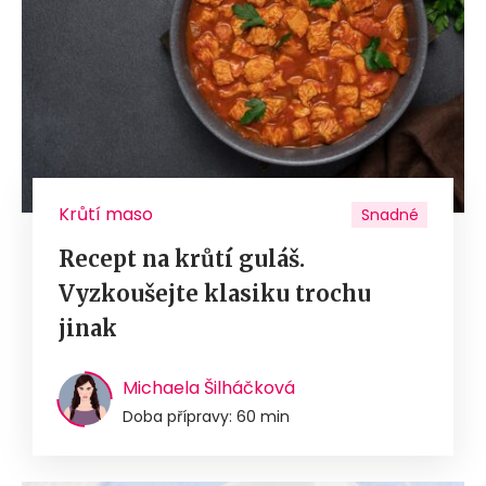
Krůtí maso
Snadné
Recept na krůtí guláš.
Vyzkoušejte klasiku trochu
jinak
Michaela Šilháčková
Doba přípravy: 60 min