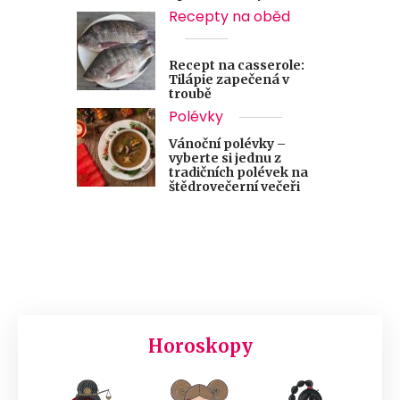
Recepty na oběd
Recept na casserole:
Tilápie zapečená v
troubě
Polévky
Vánoční polévky –
vyberte si jednu z
tradičních polévek na
štědrovečerní večeři
Horoskopy