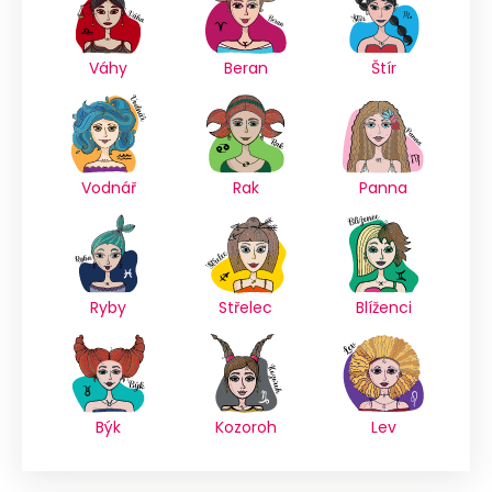
Váhy
Beran
Štír
Vodnář
Rak
Panna
Ryby
Střelec
Blíženci
Býk
Kozoroh
Lev