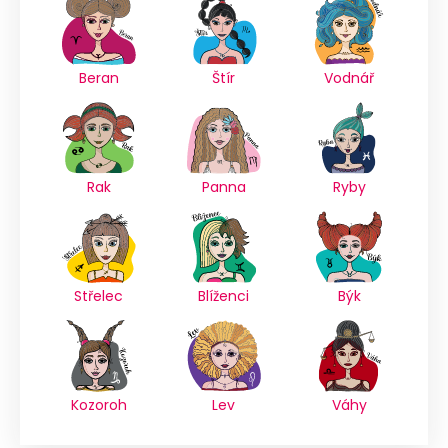
Beran
Štír
Vodnář
Rak
Panna
Ryby
Střelec
Blíženci
Býk
Kozoroh
Lev
Váhy