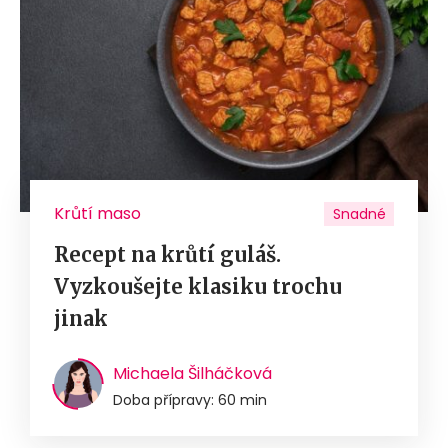
Krůtí maso
Snadné
Recept na krůtí guláš.
Vyzkoušejte klasiku trochu
jinak
Michaela Šilháčková
Doba přípravy: 60 min