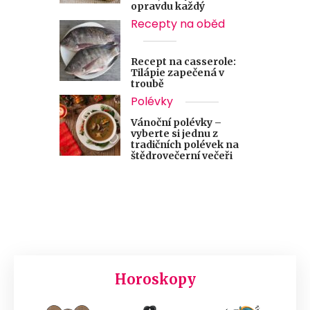
opravdu každý
Recepty na oběd
Recept na casserole:
Tilápie zapečená v
troubě
Polévky
Vánoční polévky –
vyberte si jednu z
tradičních polévek na
štědrovečerní večeři
Horoskopy