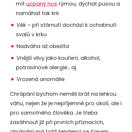
mít
ucpaný nos
rýmou, dýchat pusou a
namáhat tak krk
Věk – při stárnutí dochází k ochabnutí
svalů v krku
Nadváha až obezita
Vnější vlivy jako kouření, alkohol,
potravinové alergie… aj.
Vrozená anomálie
Chrápání bychom neměli brát na lehkou
váhu, nejen že je nepříjemné pro okolí, ale i
pro samotného člověka. Je třeba
zasáhnout již při prvních příznacích,
chrápání má totiž tendenci se časem