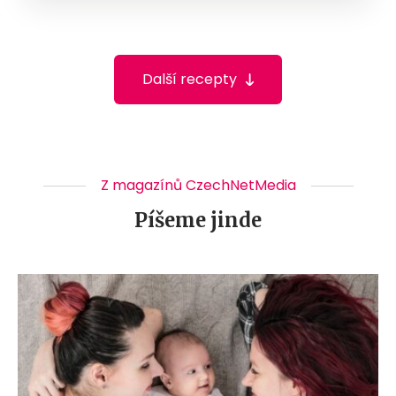
Další recepty
Z magazínů CzechNetMedia
Píšeme jinde