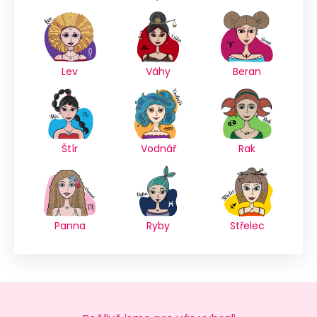
Lev
Váhy
Beran
Štír
Vodnář
Rak
Panna
Ryby
Střelec