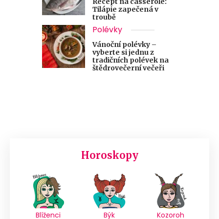
Recept na casserole:
Tilápie zapečená v
troubě
Polévky
Vánoční polévky –
vyberte si jednu z
tradičních polévek na
štědrovečerní večeři
Horoskopy
Blíženci
Býk
Kozoroh