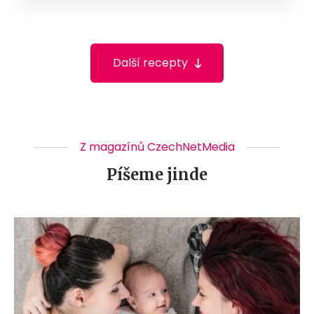
Další recepty
Z magazínů CzechNetMedia
Píšeme jinde