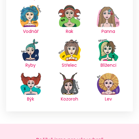
Vodnář
Rak
Panna
Ryby
Střelec
Blíženci
Býk
Kozoroh
Lev