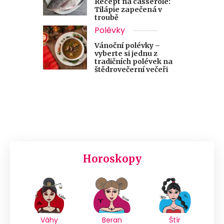
Recept na casserole:
Tilápie zapečená v
troubě
Polévky
Vánoční polévky –
vyberte si jednu z
tradičních polévek na
štědrovečerní večeři
Horoskopy
Váhy
Beran
Štír