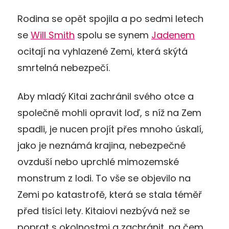
Rodina se opět spojila a po sedmi letech
se
Will Smith
spolu se synem
Jadenem
ocitají na vyhlazené Zemi, která skýtá
smrtelná nebezpečí.
Aby mladý Kitai zachránil svého otce a
společně mohli opravit loď, s níž na Zem
spadli, je nucen projít přes mnoho úskalí,
jako je neznámá krajina, nebezpečné
ovzduší nebo uprchlé mimozemské
monstrum z lodi. To vše se objevilo na
Zemi po katastrofě, která se stala téměř
před tisíci lety. Kitaiovi nezbývá než se
poprat s okolnostmi a zachránit, na čem