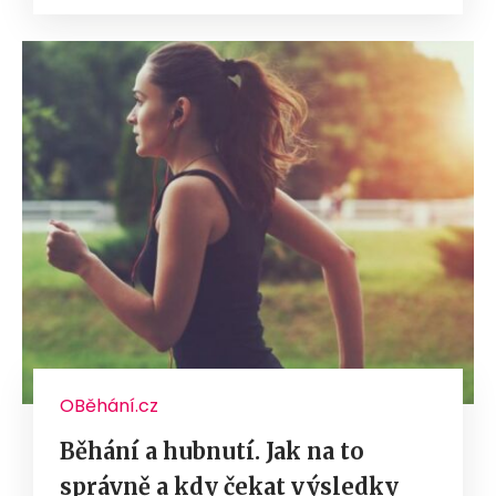
OBěhání.cz
Běhání a hubnutí. Jak na to
správně a kdy čekat výsledky