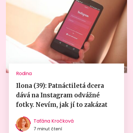
Rodina
Ilona (39): Patnáctiletá dcera
dává na Instagram odvážné
fotky. Nevím, jak jí to zakázat
Taťána Kročková
7 minut čtení