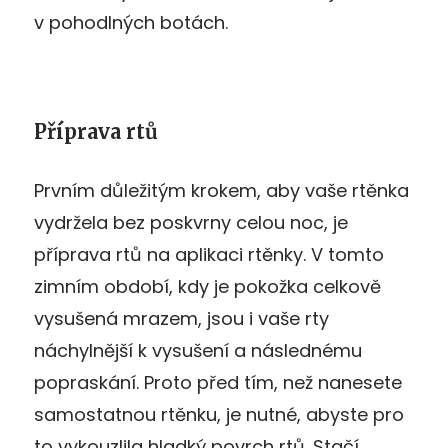
v pohodlných botách.
Příprava rtů
Prvním důležitým krokem, aby vaše rtěnka
vydržela bez poskvrny celou noc, je
příprava rtů na aplikaci rtěnky. V tomto
zimním období, kdy je pokožka celkově
vysušená mrazem, jsou i vaše rty
náchylnější k vysušení a následnému
popraskání. Proto před tím, než nanesete
samostatnou rtěnku, je nutné, abyste pro
to vykouzlila hladký povrch rtů. Stačí