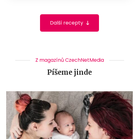
Další recepty
Z magazínů CzechNetMedia
Píšeme jinde