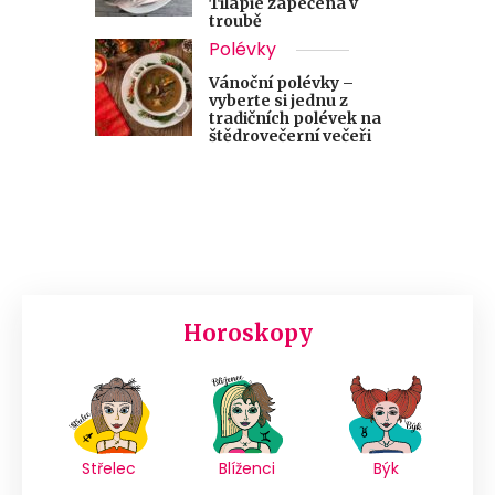
Tilápie zapečená v
troubě
Polévky
Vánoční polévky –
vyberte si jednu z
tradičních polévek na
štědrovečerní večeři
Horoskopy
Střelec
Blíženci
Býk