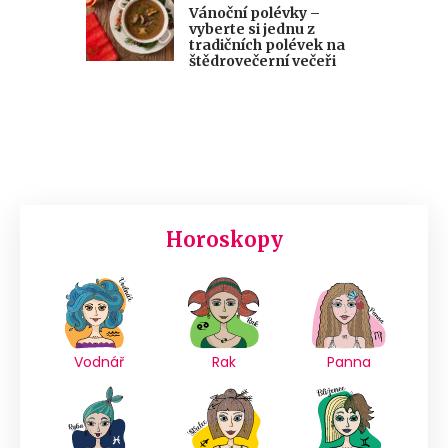
Vánoční polévky –
vyberte si jednu z
tradičních polévek na
štědrovečerní večeři
Horoskopy
Vodnář
Rak
Panna