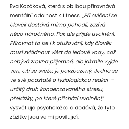
Eva Kozáková, která s oblibou přirovnává
mentální odolnost k fitness. „
Při cvičení se
člověk dostává mimo pohodlí, zažívá
něco náročného. Pak ale přijde uvolnění.
Přirovnat to lze i k otužování, kdy člověk
musí zvládnout vlézt do ledové vody, což
nebývá zrovna příjemné, ale jakmile vyjde
ven, cítí se svěže, je povzbuzený. Jedná se
ve své podstatě o fyziologickou reakci –
určitý druh kondenzovaného stresu,
překážky, po které přichází uvolnění
,“
vysvětluje psycholožka a dodává, že tyto
zážitky jsou velmi posilující.