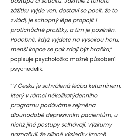
odstupu či soucitu. Jakmile z tohoto
zážitku vyjde ven, dostaví se pocit, že to
zvládl, je schopný lépe propojit i
protichůdné prožitky, a tím je posilněn.
Podobně, když vyjdete na vysokou horu,
menší kopce se pak zdají být hračka
,“
popisuje psycholožka možné působení
psychedelik.
“
V Česku je schválená léčba ketaminem,
který v rámci několikatýdenního
programu podáváme zejména
dlouhodobě depresivním pacientům, u
nichž jiné postupy selhávají.
Výzkumy
naznačují, že slibné výsledky kromě