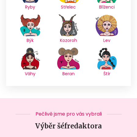
Ryby
Střelec
Blíženci
Býk
Kozoroh
Lev
Váhy
Beran
Štír
Pečlivě jsme pro vás vybrali
Výběr šéfredaktora