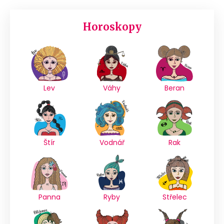
Horoskopy
Lev
Váhy
Beran
Štír
Vodnář
Rak
Panna
Ryby
Střelec