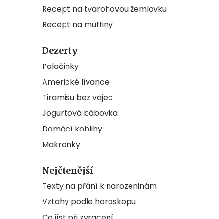
Recept na tvarohovou žemlovku
Recept na muffiny
Dezerty
Palačinky
Americké lívance
Tiramisu bez vajec
Jogurtová bábovka
Domácí koblihy
Makronky
Nejčtenější
Texty na přání k narozeninám
Vztahy podle horoskopu
Co jíst při zvracení