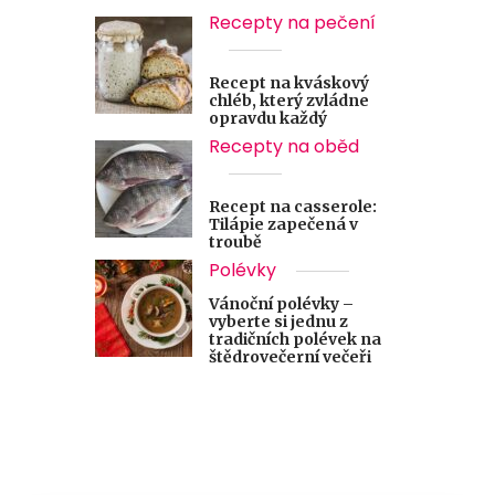
Recepty na pečení
Recept na kváskový
chléb, který zvládne
opravdu každý
Recepty na oběd
Recept na casserole:
Tilápie zapečená v
troubě
Polévky
Vánoční polévky –
vyberte si jednu z
tradičních polévek na
štědrovečerní večeři