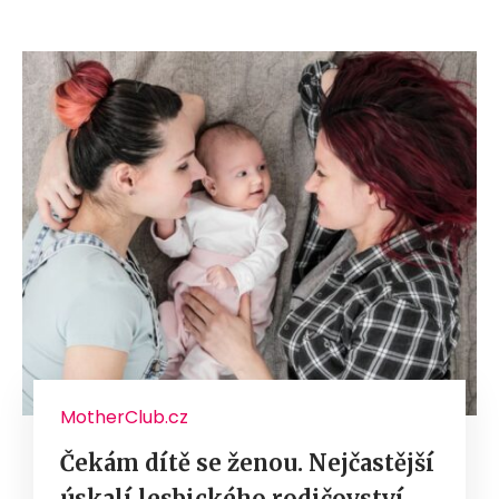
MotherClub.cz
Čekám dítě se ženou. Nejčastější
úskalí lesbického rodičovství