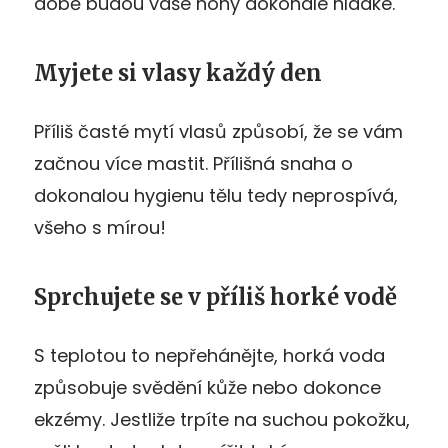
době budou vaše nohy dokonale hladké.
Myjete si vlasy každý den
Příliš časté mytí vlasů způsobí, že se vám
začnou více mastit. Přílišná snaha o
dokonalou hygienu tělu tedy neprospívá,
všeho s mírou!
Sprchujete se v příliš horké vodě
S teplotou to nepřehánějte, horká voda
způsobuje svědění kůže nebo dokonce
ekzémy. Jestliže trpíte na suchou pokožku,