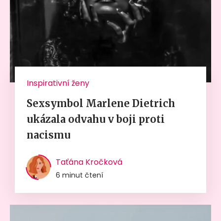
Inspirativní ženy
Sexsymbol Marlene Dietrich
ukázala odvahu v boji proti
nacismu
Taťána Kročková
6 minut čtení