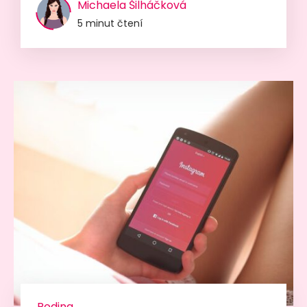
Michaela Šilháčková
5 minut čtení
Rodina