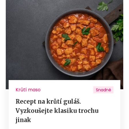
Krůtí maso
Snadné
Recept na krůtí guláš.
Vyzkoušejte klasiku trochu
jinak