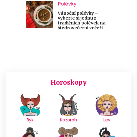
Polévky
Vánoční polévky –
vyberte si jednu z
tradičních polévek na
štědrovečerní večeři
Horoskopy
Býk
Kozoroh
Lev