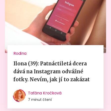
Rodina
Ilona (39): Patnáctiletá dcera
dává na Instagram odvážné
fotky. Nevím, jak jí to zakázat
Taťána Kročková
7 minut čtení