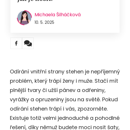
Michaela Šilháčková
10. 5. 2025
Odírání vnitřní strany stehen je nepříjemný
problém, který trápí ženy i muže. Stačí mít
plnější tvary či užší pánev a odřeniny,
vyrážky a opruzeniny jsou na světě. Pokud
odírání stehen trápí i vás, zpozorněte.
Existuje totiž velmi jednoduché a pohodlné
řešení, díky němuž budete moci nosit šaty,