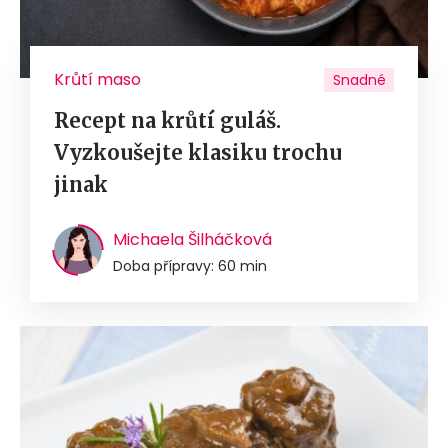
Krůtí maso
Snadné
Recept na krůtí guláš.
Vyzkoušejte klasiku trochu
jinak
Michaela Šilháčková
Doba přípravy: 60 min