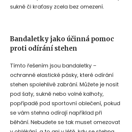
sukně či kraťasy zcela bez omezení.
Bandaletky jako účinná pomoc
proti odírání stehen
Tímto řešením jsou bandaletky –
ochranné elastické pásky, které odírání
stehen spolehlivě zabrání. Můžete je nosit
pod šaty, sukně nebo volné kalhoty,
popřípadě pod sportovní oblečení, pokud
se vám stehna odírají například při
běhání. Nebudete se tak muset omezovat
v oblékání, a to ani v létě, kdy se stehna