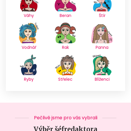
Váhy
Beran
Štír
Vodnář
Rak
Panna
Ryby
Střelec
Blíženci
Pečlivě jsme pro vás vybrali
Výběr šéfredaktora