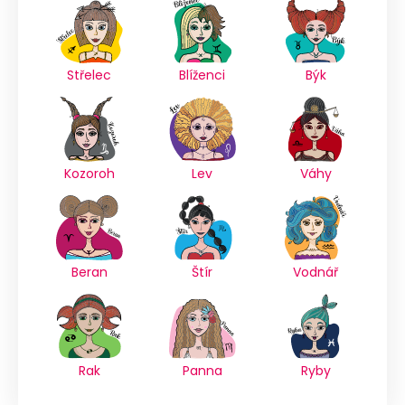
Střelec
Blíženci
Býk
Kozoroh
Lev
Váhy
Beran
Štír
Vodnář
Rak
Panna
Ryby