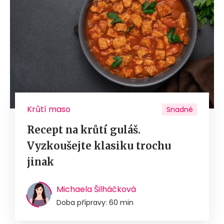
Krůtí maso
Snadné
Recept na krůtí guláš.
Vyzkoušejte klasiku trochu
jinak
Michaela Šilháčková
Doba přípravy: 60 min