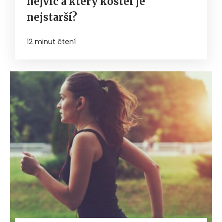
nejvíc a který kostel je
nejstarší?
12 minut čtení