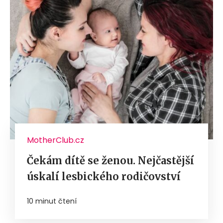
MotherClub.cz
Čekám dítě se ženou. Nejčastější
úskalí lesbického rodičovství
10 minut čtení