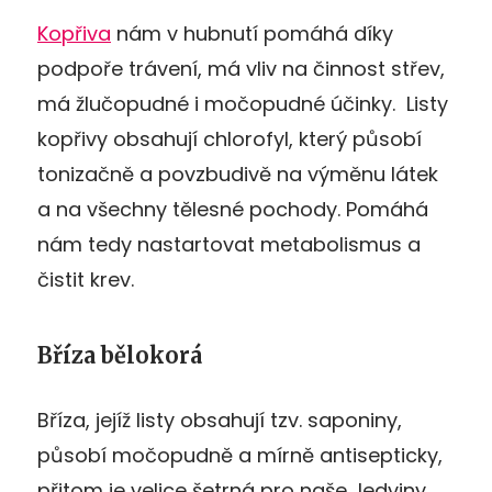
Kopřiva
nám v hubnutí pomáhá díky
podpoře trávení, má vliv na činnost střev,
má žlučopudné i močopudné účinky. Listy
kopřivy obsahují chlorofyl, který působí
tonizačně a povzbudivě na výměnu látek
a na všechny tělesné pochody. Pomáhá
nám tedy nastartovat metabolismus a
čistit krev.
Bříza bělokorá
Bříza, jejíž listy obsahují tzv. saponiny,
působí močopudně a mírně antisepticky,
přitom je velice šetrná pro naše ledviny.