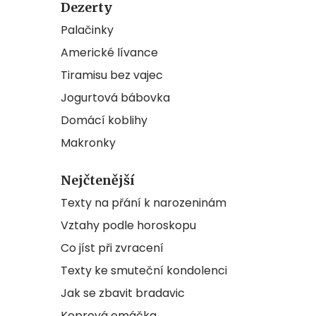
Dezerty
Palačinky
Americké lívance
Tiramisu bez vajec
Jogurtová bábovka
Domácí koblihy
Makronky
Nejčtenější
Texty na přání k narozeninám
Vztahy podle horoskopu
Co jíst při zvracení
Texty ke smuteční kondolenci
Jak se zbavit bradavic
Koprová omáčka