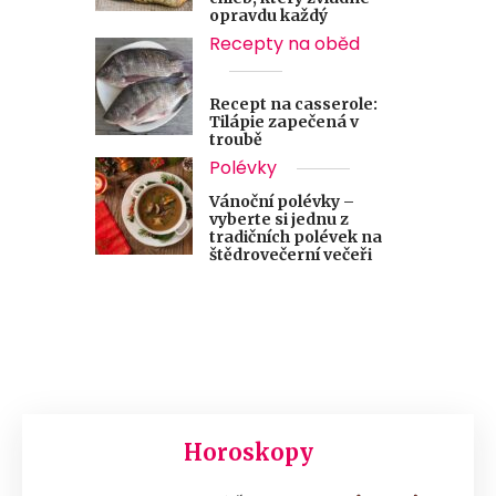
opravdu každý
Recepty na oběd
Recept na casserole:
Tilápie zapečená v
troubě
Polévky
Vánoční polévky –
vyberte si jednu z
tradičních polévek na
štědrovečerní večeři
Horoskopy