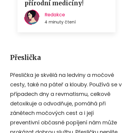
Přeslička
Přeslička je skvělá na ledviny a močové
cesty, také na páteř a klouby. Používá se v
případech dny a revmatismu, celkově
detoxikuje a odvodňuje, pomáhá při
zánětech močových cest a i její
preventivní občasné popíjení nám může
prokázat dobrou službu. Přesličku nepijte