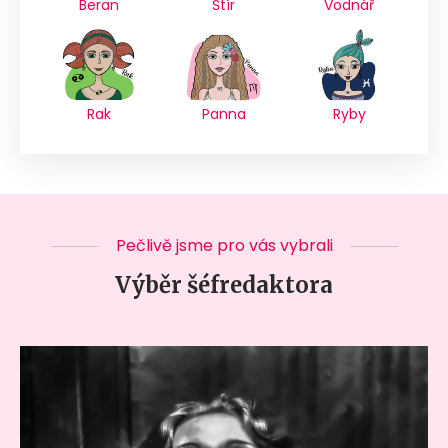
Beran
Štír
Vodnář
Rak
Panna
Ryby
Pečlivě jsme pro vás vybrali
Výběr šéfredaktora