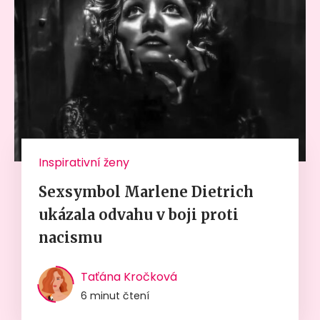
Inspirativní ženy
Sexsymbol Marlene Dietrich
ukázala odvahu v boji proti
nacismu
Taťána Kročková
6 minut čtení