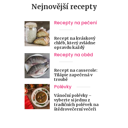
Nejnovější recepty
Recepty na pečení
Recept na kváskový
chléb, který zvládne
opravdu každý
Recepty na oběd
Recept na casserole:
Tilápie zapečená v
troubě
Polévky
Vánoční polévky –
vyberte si jednu z
tradičních polévek na
štědrovečerní večeři