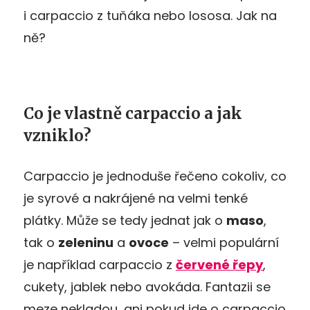
i carpaccio z tuňáka nebo lososa. Jak na
ně?
Co je vlastně carpaccio a jak
vzniklo?
Carpaccio je jednoduše řečeno cokoliv, co
je syrové a nakrájené na velmi tenké
plátky. Může se tedy jednat jak o
maso
,
tak o
zeleninu
a
ovoce
– velmi populární
je například carpaccio z
červené řepy
,
cukety, jablek nebo avokáda. Fantazii se
meze nekladou, ani pokud jde o carpaccio