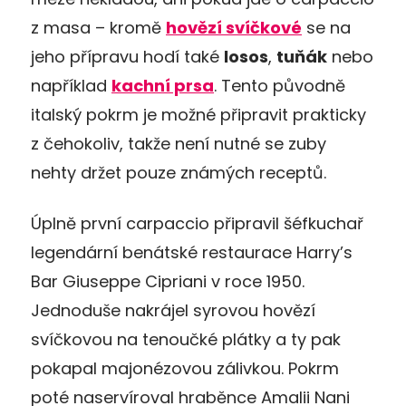
z masa – kromě
hovězí svíčkové
se na
jeho přípravu hodí také
losos
,
tuňák
nebo
například
kachní prsa
. Tento původně
italský pokrm je možné připravit prakticky
z čehokoliv, takže není nutné se zuby
nehty držet pouze známých receptů.
Úplně první carpaccio připravil šéfkuchař
legendární benátské restaurace Harry’s
Bar Giuseppe Cipriani v roce 1950.
Jednoduše nakrájel syrovou hovězí
svíčkovou na tenoučké plátky a ty pak
pokapal majonézovou zálivkou. Pokrm
poté naservíroval hraběnce Amalii Nani