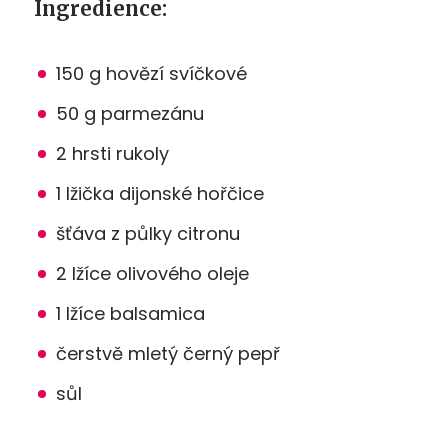
Ingredience:
150 g hovězí svíčkové
50 g parmezánu
2 hrsti rukoly
1 lžička dijonské hořčice
šťáva z půlky citronu
2 lžíce olivového oleje
1 lžíce balsamica
čerstvě mletý černý pepř
sůl