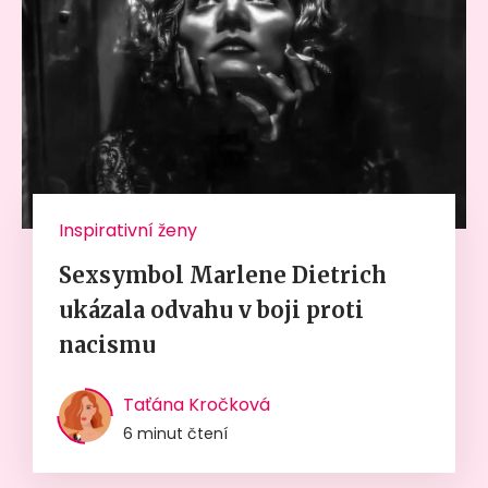
Inspirativní ženy
Sexsymbol Marlene Dietrich
ukázala odvahu v boji proti
nacismu
Taťána Kročková
6 minut čtení