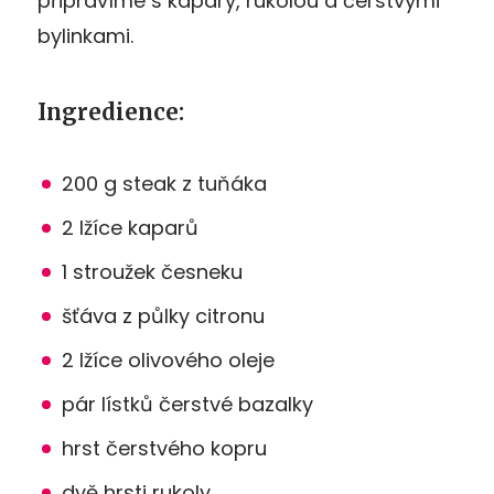
připravíme s kapary, rukolou a čerstvými
bylinkami.
Ingredience:
200 g steak z tuňáka
2 lžíce kaparů
1 stroužek česneku
šťáva z půlky citronu
2 lžíce olivového oleje
pár lístků čerstvé bazalky
hrst čerstvého kopru
dvě hrsti rukoly