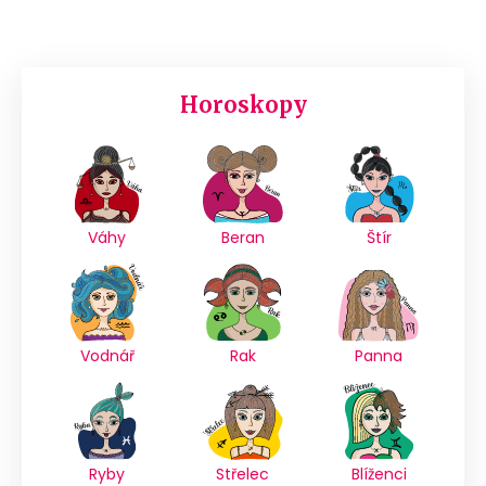
Horoskopy
Váhy
Beran
Štír
Vodnář
Rak
Panna
Ryby
Střelec
Blíženci