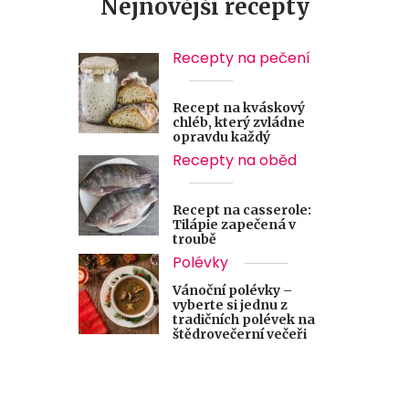
Nejnovější recepty
Recepty na pečení
Recept na kváskový
chléb, který zvládne
opravdu každý
Recepty na oběd
Recept na casserole:
Tilápie zapečená v
troubě
Polévky
Vánoční polévky –
vyberte si jednu z
tradičních polévek na
štědrovečerní večeři