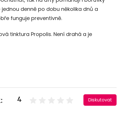
te jednou denně po dobu několika dnů a
obře funguje preventivně.
á tinktura Propolis. Není drahá a je
4
:
Diskutovat