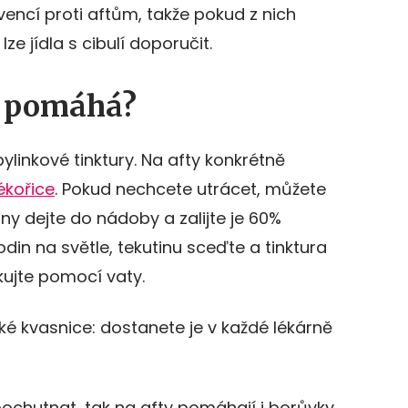
vencí proti aftům, takže pokud z nich
ze jídla s cibulí doporučit.
ě pomáhá?
ylinkové tinktury. Na afty konkrétně
ékořice
. Pokud nechcete utrácet, můžete
iny dejte do nádoby a zalijte je 60%
din na světle, tekutinu sceďte a tinktura
ikujte pomocí vaty.
ké kvasnice: dostanete je v každé lékárně
 pochutnat, tak na afty pomáhají i borůvky