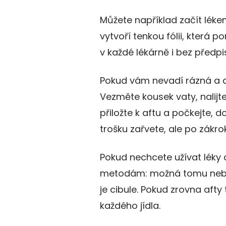
Můžete například začít léke
vytvoří tenkou fólii, která 
v každé lékárně i bez předpi
Pokud vám nevadí rázná a dů
Vezměte kousek vaty, nalijte
přiložte k aftu a počkejte, 
trošku zařvete, ale po zákro
Pokud nechcete užívat léky 
metodám: možná tomu nebudet
je cibule. Pokud zrovna afty
každého jídla.