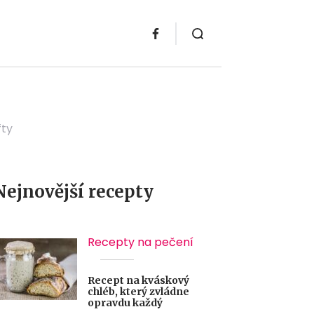
fty
Nejnovější recepty
Recepty na pečení
Recept na kváskový
chléb, který zvládne
opravdu každý