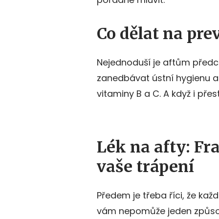
Co dělat na pre
Nejednoduší je aftům předc
zanedbávat ústní hygienu a
vitaminy B a C. A když i př
Lék na afty: Fr
vaše trápení
Předem je třeba říci, že k
vám nepomůže jeden způsob,