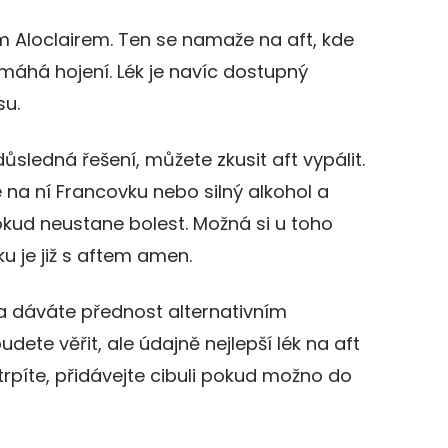
m Aloclairem. Ten se namaže na aft, kde
pomáhá hojení. Lék je navíc dostupný
su.
sledná řešení, můžete zkusit aft vypálit.
 na ní Francovku nebo silný alkohol a
dokud neustane bolest. Možná si u toho
ku je již s aftem amen.
a dáváte přednost alternativním
e věřit, ale údajně nejlepší lék na aft
 trpíte, přidávejte cibuli pokud možno do