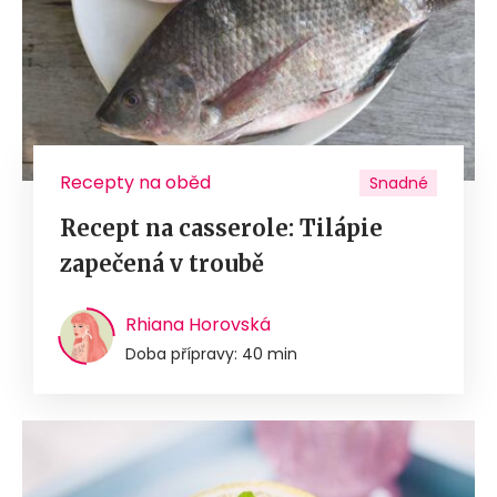
Recepty na oběd
Snadné
Recept na casserole: Tilápie
zapečená v troubě
Rhiana Horovská
Doba přípravy: 40 min