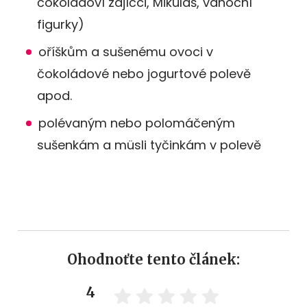
čokoládoví zajíčci, Mikuláš, vánoční
figurky)
oříškům a sušenému ovoci v
čokoládové nebo jogurtové polevě
apod.
polévaným nebo polomáčeným
sušenkám a müsli tyčinkám v polevě
Ohodnoťte tento článek:
4