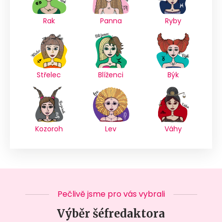
Rak
Panna
Ryby
Střelec
Blíženci
Býk
Kozoroh
Lev
Váhy
Pečlivě jsme pro vás vybrali
Výběr šéfredaktora