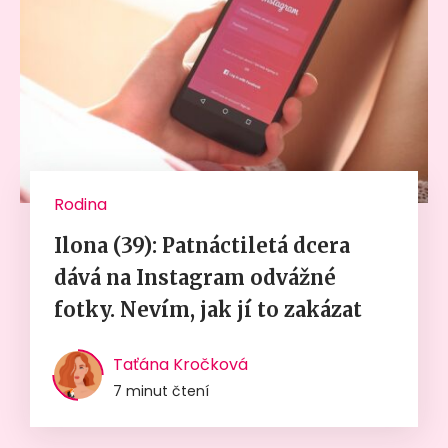
Rodina
Ilona (39): Patnáctiletá dcera
dává na Instagram odvážné
fotky. Nevím, jak jí to zakázat
Taťána Kročková
7 minut čtení