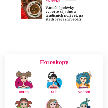
Polévky
Vánoční polévky –
vyberte si jednu z
tradičních polévek na
štědrovečerní večeři
Horoskopy
Beran
Štír
Vodnář