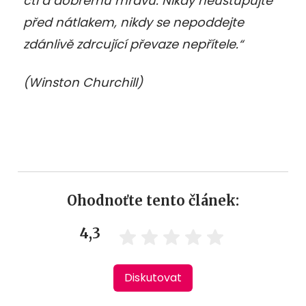
cti a dobrému mravu. Nikdy neustupujte
před nátlakem, nikdy se nepoddejte
zdánlivě zdrcující převaze nepřítele.“
(Winston Churchill)
Ohodnoťte tento článek:
4,3
Diskutovat