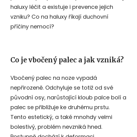
haluxy léčit a existuje i prevence jejich
vzniku? Co na haluxy říkají duchovní
příčiny nemocí?
Co je vbočený palec a jak vzniká?
Vbočený palec na noze vypadá
nepřirozeně. Odchyluje se totiž od své
původní osy, narůstající kloub palce bolí a
palec se přibližuje ke druhému prstu.
Tento estetický, a také mnohdy velmi
bolestivý, problém nevzniká hned.
Postupně dochází k deformaci