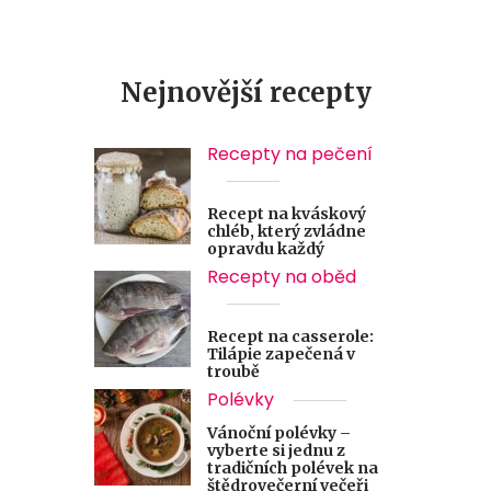
Nejnovější recepty
Recepty na pečení
Recept na kváskový
chléb, který zvládne
opravdu každý
Recepty na oběd
Recept na casserole:
Tilápie zapečená v
troubě
Polévky
Vánoční polévky –
vyberte si jednu z
tradičních polévek na
štědrovečerní večeři