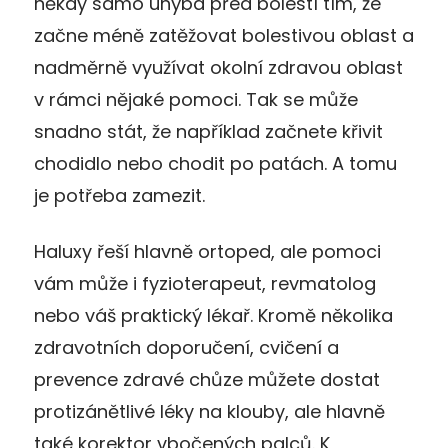
někdy samo uhýbá před bolestí tím, že
začne méně zatěžovat bolestivou oblast a
nadměrně využívat okolní zdravou oblast
v rámci nějaké pomoci. Tak se může
snadno stát, že například začnete křivit
chodidlo nebo chodit po patách. A tomu
je potřeba zamezit.
Haluxy řeší hlavně ortoped, ale pomoci
vám může i fyzioterapeut, revmatolog
nebo váš praktický lékař. Kromě několika
zdravotních doporučení, cvičení a
prevence zdravé chůze můžete dostat
protizánětlivé léky na klouby, ale hlavně
také korektor vbočených palců. K