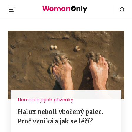
MENU
Nemoci a jejich příznaky
Halux neboli vbočený palec.
Proč vzniká a jak se léčí?