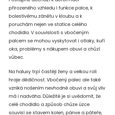
přirozeného vzhledu i funkce palce, k
bolestivému zánětu v kloubu a k
poruchám nejen ve statice celého
chodidla. V souvislosti s vbočeným
palcem se mohou vyskytovat i otlaky, kuří
oka, problémy s nákupem obuvi a chůzí
vůbec.
Na haluxy trpí častěji ženy a velkou roli
hraje dědičnost. Vbočený palec ale také
vzniká nošením nevhodné obuvi a svůj vliv
má i nadváha. Důležité je si uvědomit, že
celé chodidlo a způsob chůze úzce
souvisí se stavem kolen, pánve a páteře,