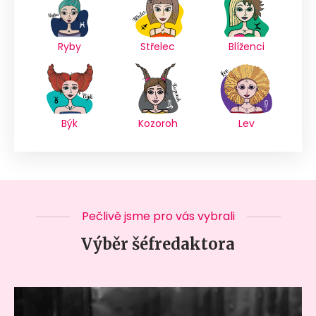
Ryby
Střelec
Blíženci
Býk
Kozoroh
Lev
Pečlivě jsme pro vás vybrali
Výběr šéfredaktora