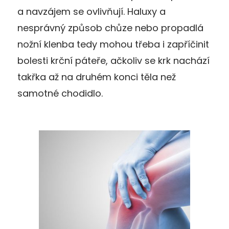
a navzájem se ovlivňují. Haluxy a
nesprávný způsob chůze nebo propadlá
nožní klenba tedy mohou třeba i zapříčinit
bolesti krční páteře, ačkoliv se krk nachází
takřka až na druhém konci těla než
samotné chodidlo.